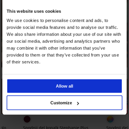
LIMITED
This website uses cookies
We use cookies to personalise content and ads, to
provide social media features and to analyse our traffic.
We also share information about your use of our site with
our social media, advertising and analytics partners who
may combine it with other information that you’ve
provided to them or that they’ve collected from your use
of their services.
Allow all
-20% GET20
-20% GET20
Customize
Razprodaja
Razprodaja
Popust -70%
Popust -70
olo
Spodnji del kopalk Stephanie Plus
Spodnji del