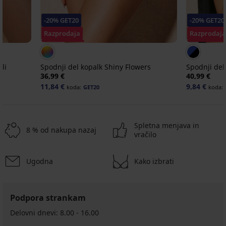
-20% GET20
-20% GET20
Razprodaja
Razprodaj
Popust -60%
Popust -70
li
Spodnji del kopalk Shiny Flowers
Spodnji del
36,99 €
40,99 €
11,84 €
9,84 €
koda:
GET20
koda:
Spletna menjava in
8 % od nakupa nazaj
vračilo
Razprodaja
Razprodaja
-30%
Razprodaja
-50%
-70%
-30%
Ugodna
Kako izbrati
Razprodaja
-20 % GET20
-20 % GET20
-20 % GET20
-20 % GET20
-70%
ITED
LIMITED
LIMITED
Podpora strankam
Spodnji
Spodnji
Spodnji
Spodnji
PREMIUM
del
del
del
del
Delovni dnevi: 8.00 - 16.00
Spodnji
kopalk
kopalk
kopalk
kopalk