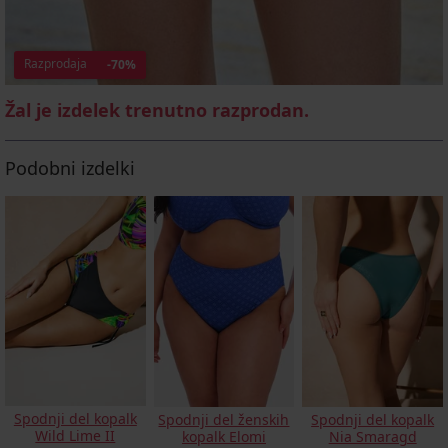
Razprodaja
-70%
Žal je izdelek trenutno razprodan.
Podobni izdelki
Spodnji del kopalk
Spodnji del ženskih
Spodnji del kopalk
Wild Lime II
kopalk Elomi
Nia Smaragd