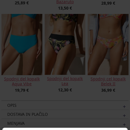
Bazaruto
25,89 €
28,99 €
13,50 €
Spodnji del kopalk
Spodnji del kopalk
Spodnji cel kopalk
Lea
Aqua Vibe
Belek II
12,30 €
19,79 €
36,99 €
OPIS
DOSTAVA IN PLAČILO
MENJAVA