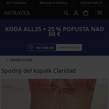
SVETOVALNICA
MENJAVA IN VRAČILA
KONTAKTIRAJTE
KODA ALL25 = 25 % POPUSTA NAD
60 €
NAKUPOVANJE
14
U
55
M
42
S
Kopalke brazilke
Spodnji del kopalk Claridad