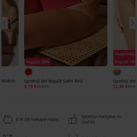
Razprodaja
Popust -30%
Popust -70
Wildish
Spodnji del kopalk Satin Red
Spodnji del
9,79 €
12,30 €
13,99 €
40,99
Spletna menjava in
8 % od nakupa nazaj
vračilo