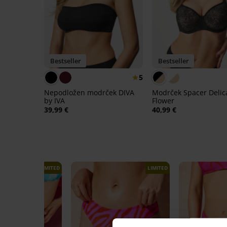
Bestseller
Bestseller
5
Nepodložen modrček DIVA
Modrček Spacer Delic
by IVA
Flower
39,99 €
40,99 €
LIMITED
LIMITED