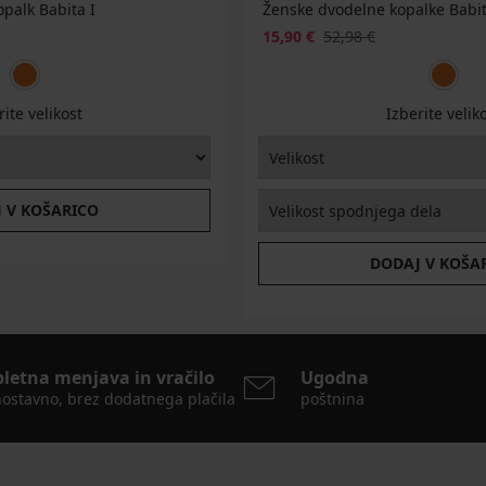
opalk Babita I
Ženske dvodelne kopalke Babit
15,90 €
52,98 €
rite velikost
Izberite velik
 V KOŠARICO
DODAJ V KOŠA
pletna menjava in vračilo
Ugodna
ostavno, brez dodatnega plačila
poštnina