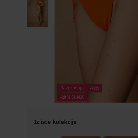
Razprodaja
-70%
-20 % SUN20
Iz iste kolekcije