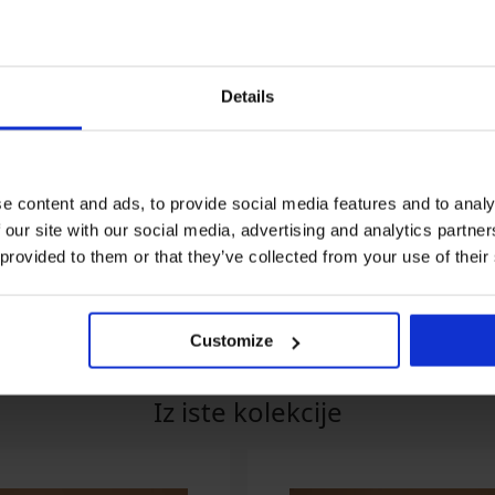
Details
-20% SUN20
-20% SUN20
Razprodaja
Razprodaja
Popust -70%
Popust -30%
e content and ads, to provide social media features and to analy
 our site with our social media, advertising and analytics partn
kini kopalk
Spodnji del bikinija Abeba
Spodnji del kopal
act
Black II
16,99 €
 provided to them or that they’ve collected from your use of their
13,99 €
4,08 €
koda:
SUN20
7,83 €
N20
koda:
SUN20
Customize
Iz iste kolekcije