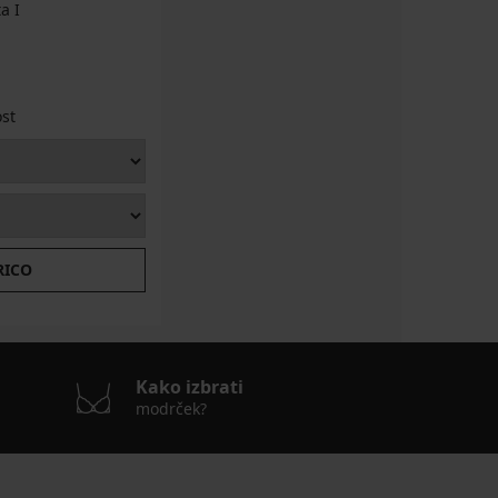
a I
ost
RICO
Kako izbrati
modrček?