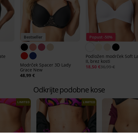
Bestseller
Popust -50%
ate
Podložen modrček Soft L
II, brez kosti
Modrček Spacer 3D Lady
18,50 €
36,99 €
Grace New
48,99 €
Odkrijte podobne kose
LIMITED
LIMITED