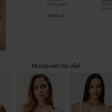
Proizvajalec
BESTSE
Denma
Prikaži več
Morda vam bo všeč