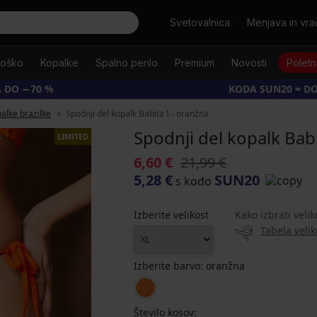
Išči
Svetovalnica
Menjava in vrač
oško
Kopalke
Spalno perilo
Premium
Novosti
Poletn
 DO −70 %
KODA SUN20 = D
alke brazilke
Spodnji del kopalk Babita I - oranžna
Spodnji del kopalk Babi
LIMITED
6,60 €
21,99 €
5,28 €
SUN20
s kodo
Izberite velikost
Kako izbrati velik
Tabela velik
Izberite barvo:
oranžna
Število kosov: