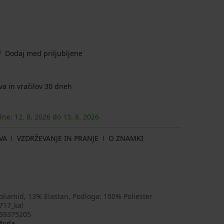
Dodaj med priljubljene
a in vračilov 30 dneh
 dne:
12. 8.
2026
do
13. 8.
2026
VA
VZDRŽEVANJE IN PRANJE
O ZNAMKI
liamid, 13% Elastan, Podloga: 100% Poliester
717_kal
69375205
Moda