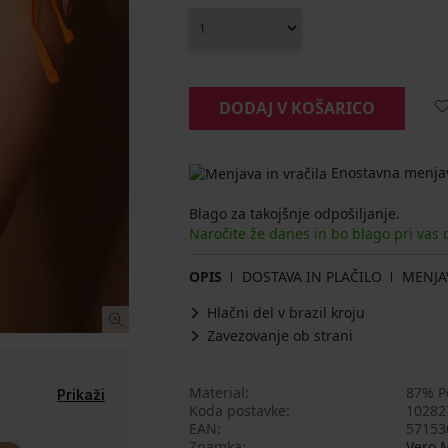
DODAJ V KOŠARICO
Enostavna menjav
Blago za takojšnje odpošiljanje.
Naročite že danes in bo blago pri vas
OPIS
DOSTAVA IN PLAČILO
MENJA
Hlačni del v brazil kroju
Zavezovanje ob strani
Material
87% Po
Prikaži
Koda postavke
10282
EAN
57153
Znamka
Vero 