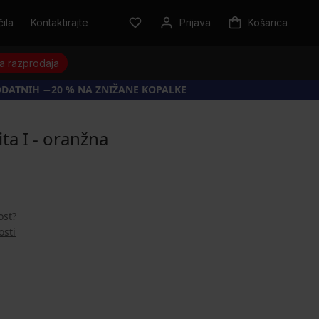
ila
Kontaktirajte
Prijava
Košarica
a razprodaja
ODATNIH −20 % NA ZNIŽANE KOPALKE
ta I - oranžna
ost?
osti