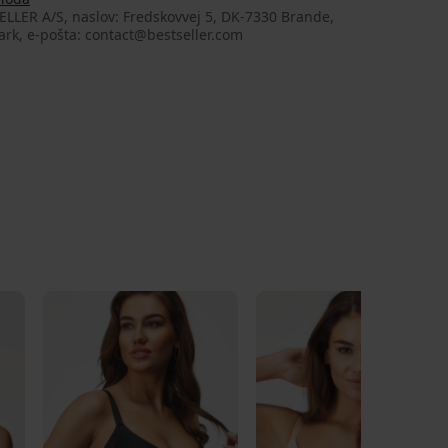
LLER A/S, naslov: Fredskovvej 5, DK-7330 Brande,
rk, e-pošta: contact@bestseller.com