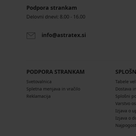
Podpora strankam
Delovni dnevi: 8.00 - 16.00
info@astratex.si
PODPORA STRANKAM
SPLOŠN
Svetovalnica
Tabele vel
Spletna menjava in vračilo
Dostava in
Reklamacija
Splošni p
Varstvo o
Izjava o u
Izjava o d
Najpogost