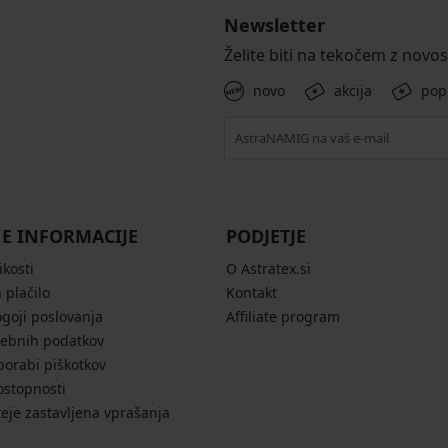
Newsletter
Želite biti na tekočem z novo
novo
akcija
pop
E INFORMACIJE
PODJETJE
ikosti
O Astratex.si
 plačilo
Kontakt
ogoji poslovanja
Affiliate program
sebnih podatkov
porabi piškotkov
ostopnosti
eje zastavljena vprašanja