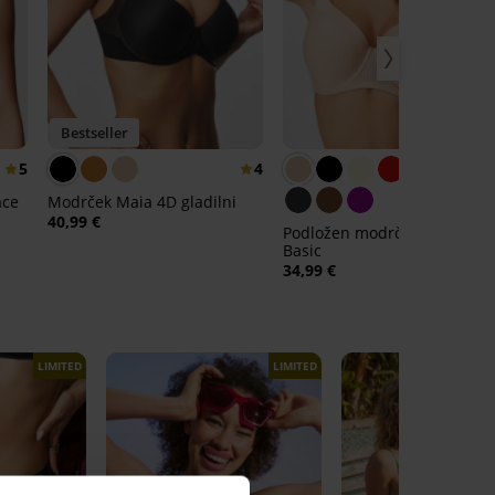
Bestseller
5
4
4,
ace
Modrček Maia 4D gladilni
40,99 €
Podložen modrček Carmen
Basic
34,99 €
LIMITED
LIMITED