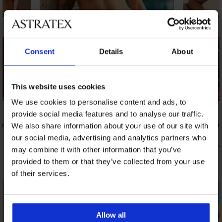
Consent
Details
About
-20% SUN20
-20% SUN2
This website uses cookies
Popust -20%
Popust -30
We use cookies to personalise content and ads, to
provide social media features and to analyse our traffic.
ur Big
Dvodelne kopalke Riviera III
Dvodelne ko
We also share information about your use of our site with
92,98 €
92,98 €
our social media, advertising and analytics partners who
59,50 €
52,06 €
koda:
SUN20
koda
may combine it with other information that you’ve
provided to them or that they’ve collected from your use
Odkrijte podobne kose
of their services.
LIMITED
LIMITED
Allow all