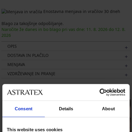
Enostavna menjava in vračilov 30 dneh
Blago za takojšnje odpošiljanje.
Naročite že danes in bo blago pri vas dne:
11. 8.
2026
do
12. 8.
2026
OPIS
DOSTAVA IN PLAČILO
MENJAVA
VZDRŽEVANJE IN PRANJE
Morda vam bo všeč
Consent
Details
About
This website uses cookies