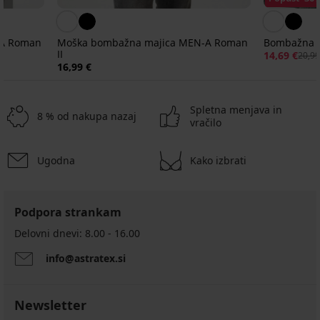
-A Roman
Moška bombažna majica MEN-A Roman
Bombažna m
II
14,69 €
20,99
16,99 €
Spletna menjava in
8 % od nakupa nazaj
vračilo
Ugodna
Kako izbrati
Podpora strankam
Delovni dnevi: 8.00 - 16.00
info@astratex.si
Newsletter