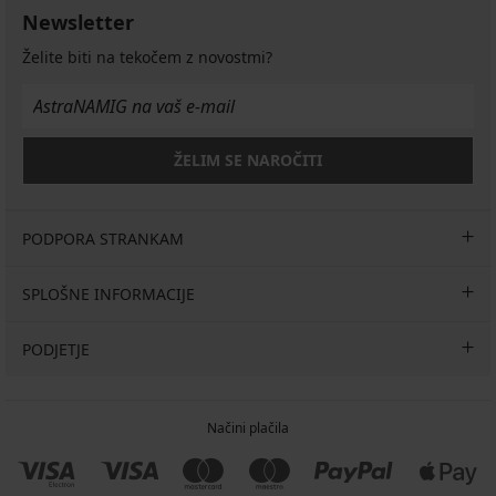
€
Chic
Divine
20
Grace
Newsletter
akcija
30
30
DEN
I
akcija
2+1
DEN
DEN
30
Želite biti na tekočem z novostmi?
2+1
10,99
BREZPLAČNO
DEN
18,19
18,89
BREZPLAČNO
€
18,19
€
€
akcija
€
25,99
26,99
2+1
25,99
€
€
BREZPLAČNO
ŽELIM SE NAROČITI
€
PODPORA STRANKAM
SPLOŠNE INFORMACIJE
PODJETJE
Načini plačila