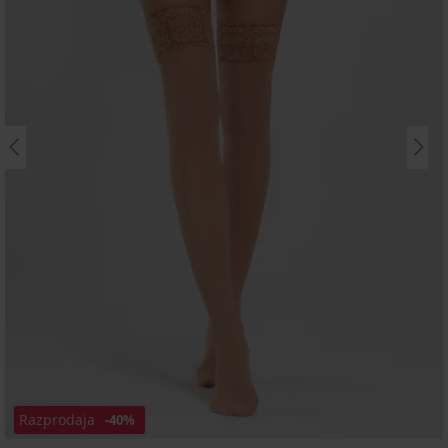
Razprodaja
-40%