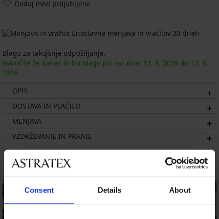
Dodaj med priljubljene
Enostavna menjava in vračilov 30 dneh
Blago za takojšnje odpošiljanje.
Naročite že danes in bo blago pri vas dne:
12. 8.
2026
do
13. 8.
2026
OPIS
DOSTAVA IN PLAČILO
MENJAVA
VZDRŽEVANJE IN PRANJE
Morda vam bo všeč
LIMITED
Consent
Details
About