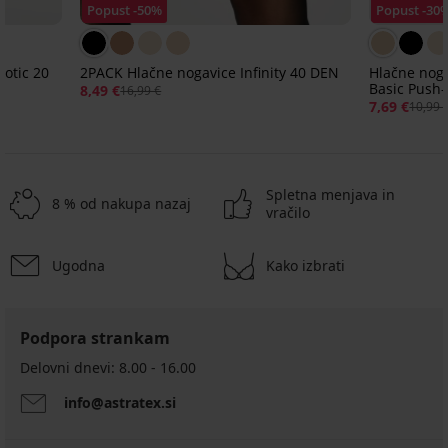
Popust -50%
Popust -30
Notic 20
2PACK Hlačne nogavice Infinity 40 DEN
Hlačne noga
Basic Push
8,49 €
16,99 €
7,69 €
10,99 
Spletna menjava in
8 % od nakupa nazaj
vračilo
Ugodna
Kako izbrati
-30%
-30%
2+1 BREZPLAČNO
-30%
2+1 BREZPLAČNO
2+1 BREZPLAČNO
Podpora strankam
Samostoječe
nogavice
Delovni dnevi: 8.00 - 16.00
Podvezne
Nebbia
nogavice
Samostoječe
Samostoječe
Samostoječe
Samostoječe
10
info@astratex.si
Anne
nogavice
nogavice
nogavice
nogavice
DEN
Plus
Plus
Chic
Plus
8,09
11,99
Size
Size
Calze
Size
€