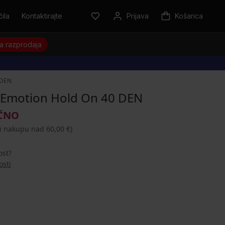
ila
Kontaktirajte
Prijava
Košarica
a razprodaja
 DEN
 Emotion Hold On 40 DEN
AČNO
ri nakupu nad 60,00 €)
ost?
osti