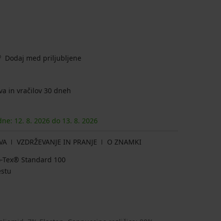
Dodaj med priljubljene
a in vračilov 30 dneh
 dne:
12. 8.
2026
do
13. 8.
2026
VA
VZDRŽEVANJE IN PRANJE
O ZNAMKI
ko-Tex® Standard 100
estu