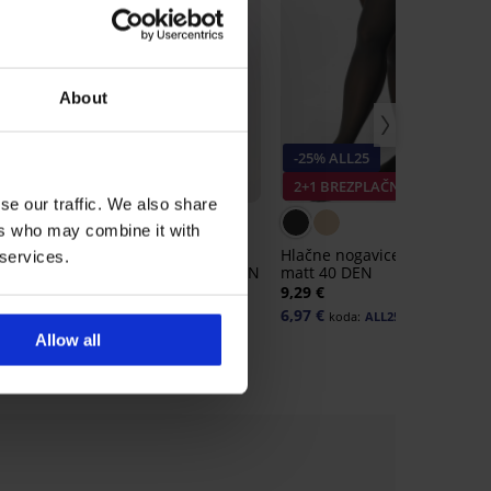
About
-25% ALL25
-25% ALL25
2+1 BREZPLAČNO
2+1 BREZPLAČNO
se our traffic. We also share
ers who may combine it with
Brezšivne hlačne nogavice
Hlačne nogavice Basic XL
 services.
Golden Lady Comfort 40 DEN
matt 40 DEN
us
10,99 €
9,29 €
8,24 €
6,97 €
koda:
ALL25
koda:
ALL25
Allow all