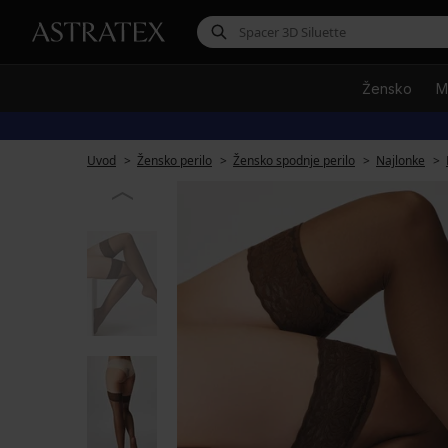
Žensko
M
Uvod
Žensko perilo
Žensko spodnje perilo
Najlonke