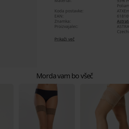
Material
93% Po
Poliam
Koda postavke
ATXEm
EAN
61816
Znamka
Astrat
Proizvajalec
ASTRAT
Czech
Prikaži več
Morda vam bo všeč