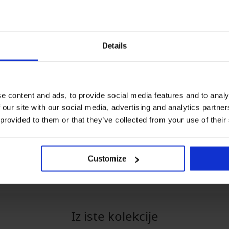
Details
-25% ALL25
Popust -40%
2+1 BREZPLAČNO
e content and ads, to provide social media features and to analy
5
 our site with our social media, advertising and analytics partn
Hlačne nogavice Plus Size
 provided to them or that they’ve collected from your use of their
Victoria 30 DEN
ce
Hlačne nogavice Molly Pl
8,99 €
14,99 €
N
Size 20 DEN
10,99 €
Customize
8,24 €
koda:
ALL25
Iz iste kolekcije