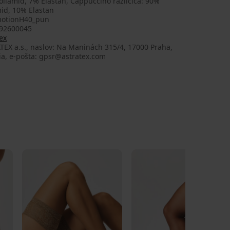
liamid, 7% Elastan, Cappuccino različica: 90%
id, 10% Elastan
otionH40_pun
92600045
ex
EX a.s., naslov: Na Maninách 315/4, 17000 Praha,
ia, e-pošta: gpsr@astratex.com