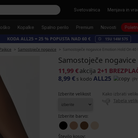
Išči
Svetovalnica
Menjava in vrač
oško
Kopalke
Spalno perilo
Premium
Novosti
Poletn
KODA ALL25 = 25 % POPUSTA NAD 60 €
15
U
14
M
56
S
Pajkice
Samostoječe nogavice
Samostoječe nogavice Emotion Hold On 40
Samostoječe nogavice
11,99 €
akcija
2+1 BREZPL
8,99 €
ALL25
s kodo
(P
Izberite velikost
Kako izbrati velik
Tabela velik
Izberite barvo:
Število kosov: