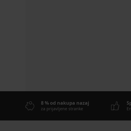
Koda
ALL25
8 % od nakupa nazaj
S
za prijavljene stranke
En