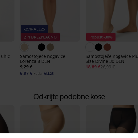
-25% ALL25
2+1 BREZPLAČNO
Popust -30%
 Chic
Samostoječe nogavice
Samostoječe nogavice Pl
Lorenza 8 DEN
Size Divine 30 DEN
9,29 €
18,89 €
26,99 €
6,97 €
koda:
ALL25
Odkrijte podobne kose