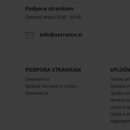
Podpora strankam
Delovni dnevi: 8.00 - 16.00
info@astratex.si
PODPORA STRANKAM
SPLOŠN
Svetovalnica
Tabele vel
Spletna menjava in vračilo
Dostava in
Reklamacija
Splošni p
Varstvo o
Izjava o u
Izjava o d
Najpogost