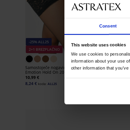
Consent
-25% ALL25
This website uses cookies
2+1 BREZPLAČNO
Popust -50%
We use cookies to personalis
information about your use of
Samostoječe nogavice
other information that you’ve
Emotion Hold On 20 DEN
2PACK Hlačne nogavi
10,99 €
Molly Plus Size 40 DE
8,24 €
koda:
ALL25
9,49 €
18,99 €