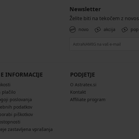
Newsletter
Želite biti na tekočem z novo
novo
akcija
pop
E INFORMACIJE
PODJETJE
ikosti
O Astratex.si
 plačilo
Kontakt
ogoji poslovanja
Affiliate program
sebnih podatkov
porabi piškotkov
ostopnosti
eje zastavljena vprašanja