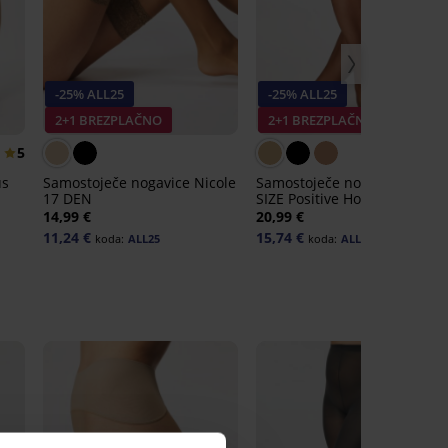
-25% ALL25
-25% ALL25
2+1 BREZPLAČNO
2+1 BREZPLAČNO
5
us
Samostoječe nogavice Nicole
Samostoječe nogavice PLUS
17 DEN
SIZE Positive Hold 20 DEN
14,99 €
20,99 €
11,24 €
15,74 €
koda:
ALL25
koda:
ALL25