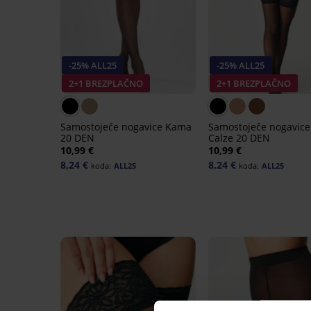
-25% ALL25
-25% ALL25
2+1 BREZPLAČNO
2+1 BREZPLAČNO
Samostoječe nogavice Kama
Samostoječe nogavice
20 DEN
Calze 20 DEN
10,99 €
10,99 €
8,24 €
8,24 €
koda:
ALL25
koda:
ALL25