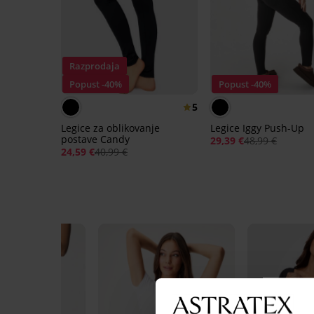
Razprodaja
Popust -40%
Popust -40%
5
Legice za oblikovanje
Legice Iggy Push-Up
postave Candy
29,39 €
48,99 €
24,59 €
40,99 €