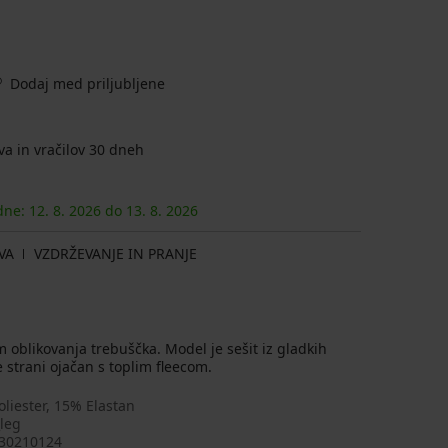
Dodaj med priljubljene
a in vračilov 30 dneh
 dne:
12. 8.
2026
do
13. 8.
2026
VA
VZDRŽEVANJE IN PRANJE
oblikovanja trebuščka. Model je sešit iz gladkih
 strani ojačan s toplim fleecom.
liester, 15% Elastan
leg
30210124