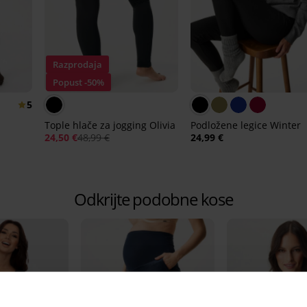
Razprodaja
Popust -50%
5
Tople hlače za jogging Olivia
Podložene legice Winter
24,50 €
48,99 €
24,99 €
Odkrijte podobne kose