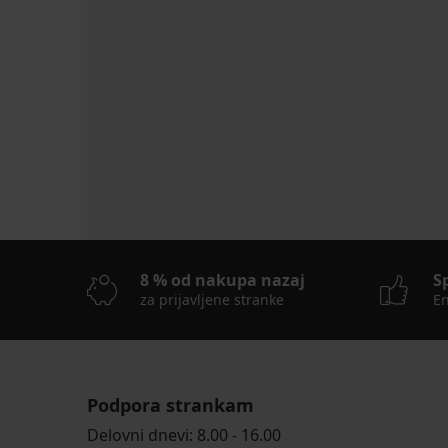
8 % od nakupa nazaj
S
za prijavljene stranke
En
Podpora strankam
Delovni dnevi: 8.00 - 16.00