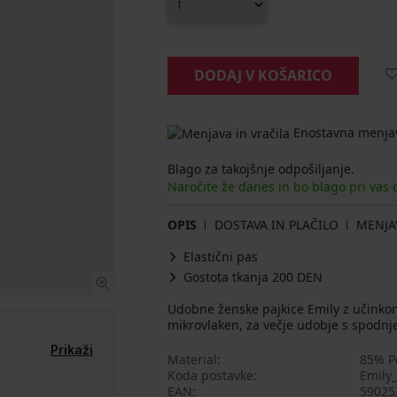
DODAJ V KOŠARICO
Enostavna menjav
Blago za takojšnje odpošiljanje.
Naročite že danes in bo blago pri vas
OPIS
DOSTAVA IN PLAČILO
MENJA
Elastični pas
Gostota tkanja 200 DEN
Udobne ženske pajkice Emily z učinkom 
mikrovlaken, za večje udobje s spodnje
Prikaži
Material
85% Po
Koda postavke
Emily_
EAN
59025