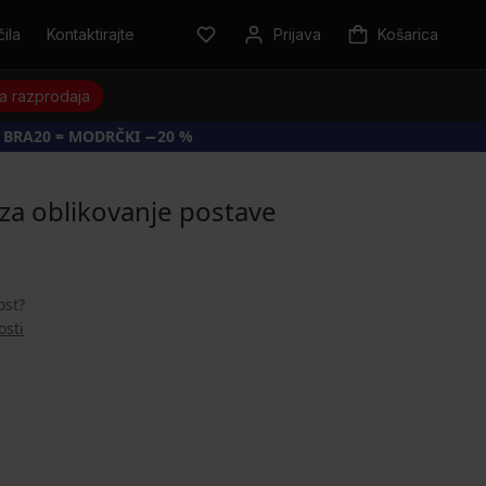
ila
Kontaktirajte
Prijava
Košarica
a razprodaja
 BRA20 = MODRČKI −20 %
 za oblikovanje postave
ost?
osti