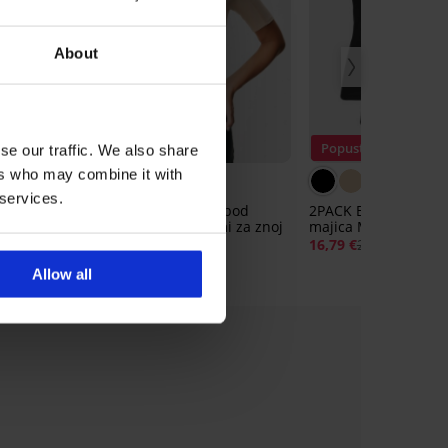
About
Popust -50%
Popust -30%
se our traffic. We also share
ers who may combine it with
 services.
ilo
Nevidna majica za pod
2PACK Bombažna sp
majico z blazinicami za znoj
majica Miranda
15,49 €
30,99 €
16,79 €
23,99 €
Allow all