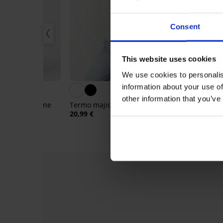
Consent
This website uses cookies
ja
Razprodaja
40%
Popust -70%
We use cookies to personalis
information about your use of
other information that you’ve
 legice Darlene
Termo majica Inna
Žametna oble
99 €
20,99 €
15,60 €
51,99 
Razprodaja
Razprodaja
-30%
-30%
-30%
-30%
Razprodaja
-50%
-60%
-60%