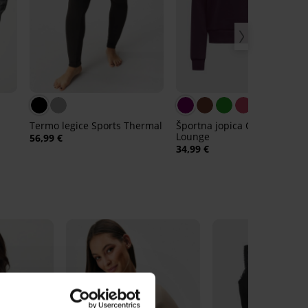
Termo legice Sports Thermal
Športna jopica ONLY Play
Lounge
56,99 €
34,99 €