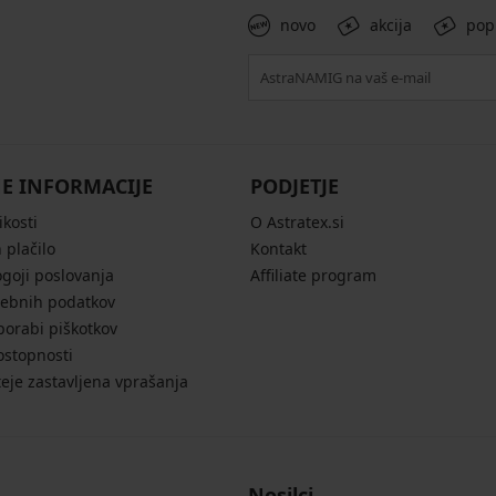
novo
akcija
pop
E INFORMACIJE
PODJETJE
ikosti
O Astratex.si
 plačilo
Kontakt
ogoji poslovanja
Affiliate program
sebnih podatkov
porabi piškotkov
ostopnosti
eje zastavljena vprašanja
Nosilci