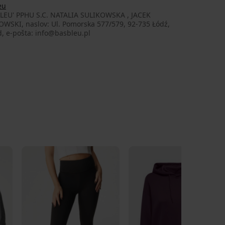
eu
BLEU' PPHU S.C. NATALIA SULIKOWSKA , JACEK
OWSKI, naslov: Ul. Pomorska 577/579, 92-735 Łódź,
, e-pošta: info@basbleu.pl