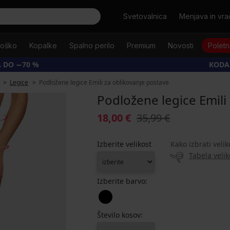
Išči
Svetovalnica
Menjava in vrač
oško
Kopalke
Spalno perilo
Premium
Novosti
Poletn
 DO −70 %
KODA
Legice
Podložene legice Emili za oblikovanje postave
Podložene legice Emili
18,00 €
35,99 €
Izberite velikost
Kako izbrati velik
Tabela velik
Izberite barvo:
Število kosov: