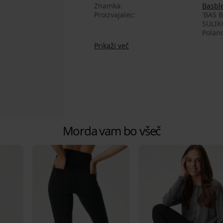
Znamka
Basbl
Proizvajalec
'BAS 
SULIK
Poland
Prikaži več
Morda vam bo všeč