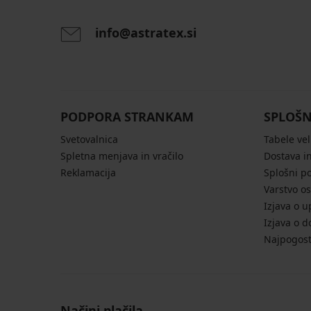
info@astratex.si
PODPORA STRANKAM
SPLOŠN
Svetovalnica
Tabele vel
Spletna menjava in vračilo
Dostava in
Reklamacija
Splošni p
Varstvo o
Izjava o u
Izjava o d
Najpogost
Načini plačila