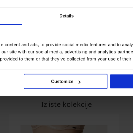
Details
Razprodaja
Popust -70%
e content and ads, to provide social media features and to analy
 our site with our social media, advertising and analytics partn
 provided to them or that they’ve collected from your use of their
ka Leon
Nosečniške hlače Velur Ruta
Bombažen bodi F
€
13,50 €
44,99 €
18,99 €
Customize
Iz iste kolekcije