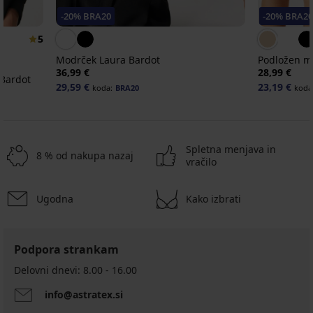
-20% BRA20
-20% BRA2
5
Modrček Laura Bardot
Podložen m
36,99 €
28,99 €
 Bardot
29,59 €
23,19 €
koda:
BRA20
koda
Spletna menjava in
8 % od nakupa nazaj
vračilo
Ugodna
Kako izbrati
-20 % BRA20
-20 % BRA20
-20 % BRA20
Razprodaja
-70%
4,8
Podpora strankam
Podložen
Modrček
modrček
Leslay
Delovni dnevi: 8.00 - 16.00
Podložen
Podložen
Caressence
Bardot
modrček
Bardot
BESTSELLER
Bardot
info@astratex.si
Michelle
modrček
14,40
BESTSELLER
44,99
Solution
Expert
€
Podložen