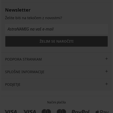
I
Bra
€
modrček
47,99
Modrček
Bardot
Push
63,99
35,99
Newsletter
Elizabeth
€
Perfect
34,99
€
€
podložen
Bardot
€
Koda
Želite biti na tekočem z novostmi?
51,19
36,99
52,99
BRA20
27,99
€
€
€
€
Koda
Koda
BRA20
BRA20
ŽELIM SE NAROČITI
PODPORA STRANKAM
SPLOŠNE INFORMACIJE
PODJETJE
Načini plačila