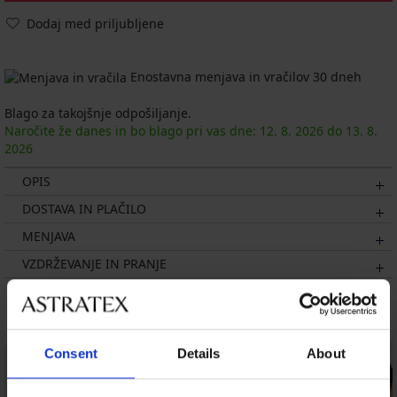
Dodaj med priljubljene
Enostavna menjava in vračilov 30 dneh
Blago za takojšnje odpošiljanje.
Naročite že danes in bo blago pri vas dne:
12. 8.
2026
do
13. 8.
2026
OPIS
DOSTAVA IN PLAČILO
MENJAVA
VZDRŽEVANJE IN PRANJE
Morda vam bo všeč
Consent
Details
About