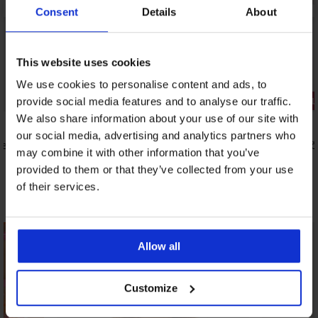
Consent
Details
About
This website uses cookies
Razprodaja
We use cookies to personalise content and ads, to
Popust -60%
2+1 BREZP
provide social media features and to analyse our traffic.
We also share information about your use of our site with
our social media, advertising and analytics partners who
le
Erotični komplet Obsessive Stelisa
Samostoječ
may combine it with other information that you’ve
16,40 €
8,09 €
40,99 €
provided to them or that they’ve collected from your use
of their services.
Odkrijte podobne kose
LIMITED
Allow all
Customize