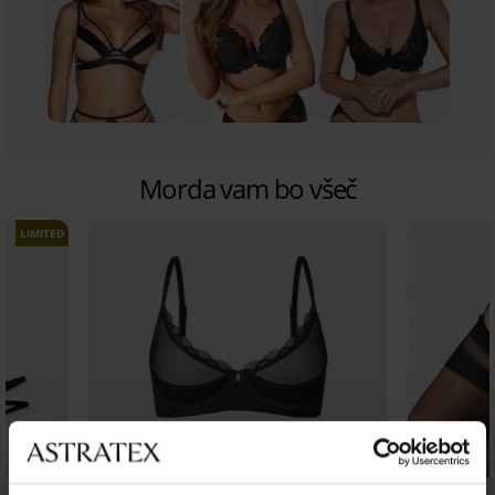
Morda vam bo všeč
LIMITED