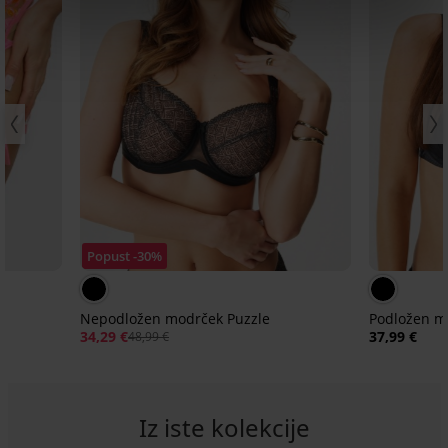
Popust -30%
Nepodložen modrček Puzzle
Podložen m
34,29 €
37,99 €
48,99 €
Iz iste kolekcije