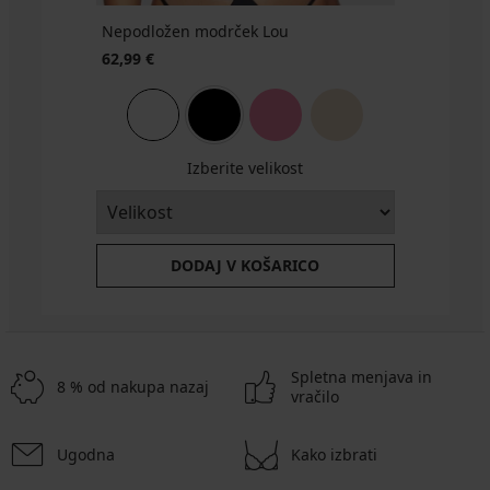
Nepodložen modrček Lou
62,99 €
Izberite velikost
DODAJ V KOŠARICO
Spletna menjava in
8 % od nakupa nazaj
vračilo
Ugodna
Kako izbrati