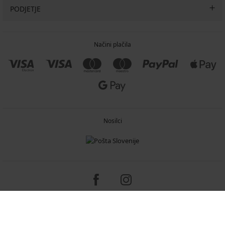
PODJETJE
Načini plačila
Nosilci
Copyright 2005-2026 © ASTRATEX a.s.
Programia - e-commerce solutions