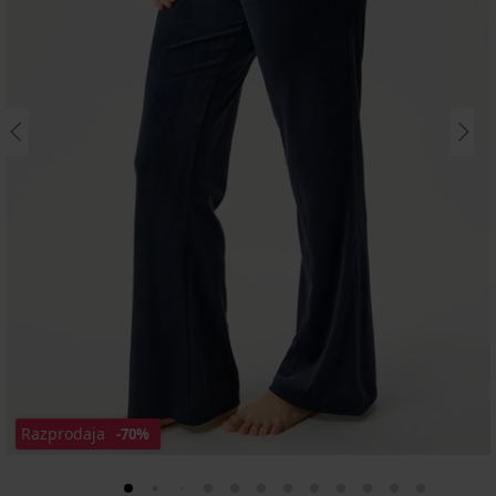
Razprodaja
-70%