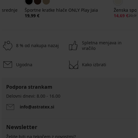
a srednje
Športne kratke hlače ONLY Play Jaia
Ženska spo
19,99 €
14,69 €
20,99
Spletna menjava in
8 % od nakupa nazaj
vračilo
Ugodna
Kako izbrati
Podpora strankam
Delovni dnevi: 8.00 - 16.00
info@astratex.si
Newsletter
Želite biti na tekočem z novostmi?