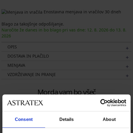
Enostavna menjava in vračilov 30 dneh
Blago za takojšnje odpošiljanje.
Naročite že danes in bo blago pri vas dne:
12. 8.
2026
do
13. 8.
2026
OPIS
DOSTAVA IN PLAČILO
MENJAVA
VZDRŽEVANJE IN PRANJE
Morda vam bo všeč
Consent
Details
About