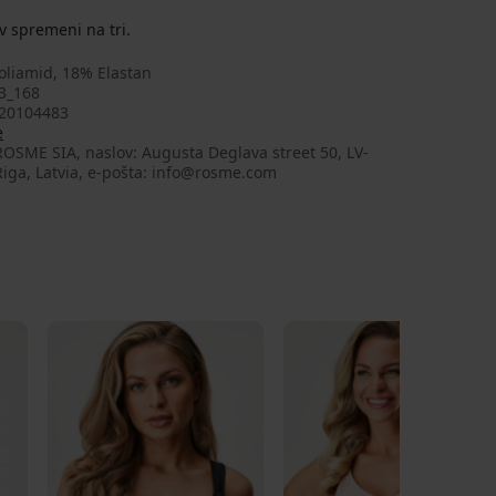
ov spremeni na tri.
oliamid, 18% Elastan
3_168
20104483
e
OSME SIA, naslov: Augusta Deglava street 50, LV-
iga, Latvia, e-pošta: info@rosme.com