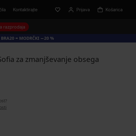
ila
Kontaktirajte
Prijava
Košarica
a razprodaja
 BRA20 = MODRČKI −20 %
ofia za zmanjševanje obsega
ost?
osti