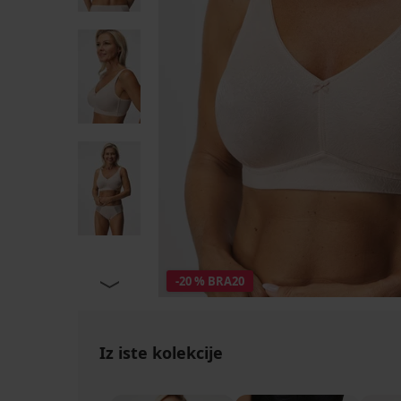
-20 % BRA20
Iz iste kolekcije