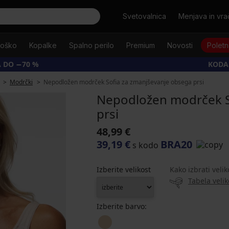
Išči
Svetovalnica
Menjava in vrač
oško
Kopalke
Spalno perilo
Premium
Novosti
Poletn
 DO −70 %
KODA
Modrčki
Nepodložen modrček Sofia za zmanjševanje obsega prsi
Nepodložen modrček S
prsi
48,99 €
39,19 €
BRA20
s kodo
Izberite velikost
Kako izbrati velik
Tabela velik
Izberite barvo: