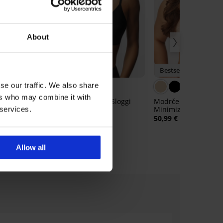
About
Bestseller
Bestseller
se our traffic. We also share
ers who may combine it with
jca DKNY
Podložen modrček Sloggi
Modrček Triumph Es
SOFT ADAPT I
Minimizer
 services.
36,99 €
50,99 €
Allow all