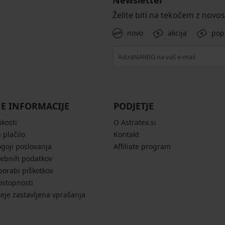
Newsletter
Želite biti na tekočem z novo
novo
akcija
pop
E INFORMACIJE
PODJETJE
ikosti
O Astratex.si
 plačilo
Kontakt
ogoji poslovanja
Affiliate program
sebnih podatkov
porabi piškotkov
ostopnosti
eje zastavljena vprašanja