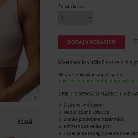
Število kosov:
DODAJ V KOŠARICO
Enostavna menjav
Blago za takojšnje odpošiljanje.
Naročite že danes in bo blago pri vas
OPIS
DOSTAVA IN PLAČILO
MENJA
S stranskimi kostmi
Nepodložene košarice
Mehko podložene naramnice
Prikaži
Primerno za velike prsi
Zapenjanje zadaj, z dvema kaveljčk