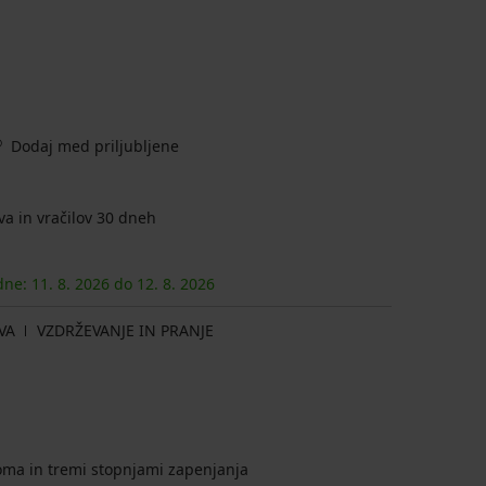
Dodaj med priljubljene
a in vračilov 30 dneh
 dne:
11. 8.
2026
do
12. 8.
2026
VA
VZDRŽEVANJE IN PRANJE
oma in tremi stopnjami zapenjanja