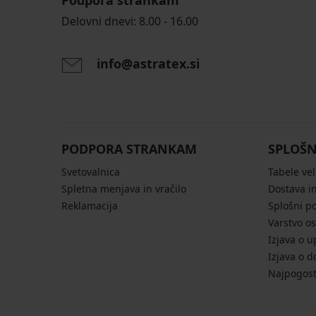
Podpora strankam
Delovni dnevi: 8.00 - 16.00
info@astratex.si
PODPORA STRANKAM
SPLOŠN
Svetovalnica
Tabele vel
Spletna menjava in vračilo
Dostava in
Reklamacija
Splošni p
Varstvo o
Izjava o u
Izjava o d
Najpogost