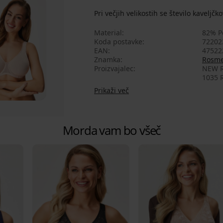
Pri večjih velikostih se število kaveljčk
Material
82% P
Koda postavke
72202
EAN
47522
Znamka
Rosm
Proizvajalec
NEW R
1035 R
Prikaži več
Morda vam bo všeč