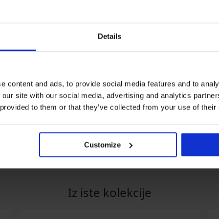
Details
Razprodaja
PREMIUM
Popust -50%
e content and ads, to provide social media features and to analy
 our site with our social media, advertising and analytics partn
modrček Gala
Ženski bodi za oblikovanje
Dolga spalna sra
postave Gala bež
Autumn Spice
 provided to them or that they’ve collected from your use of their
66,99 €
48,49 €
96,99 €
RA20
Customize
Iz iste kolekcije