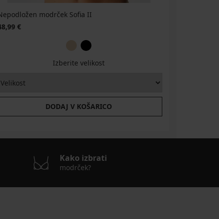
Nepodložen modrček Sofia II
48,99 €
Izberite velikost
DODAJ V KOŠARICO
Kako izbrati
modrček?