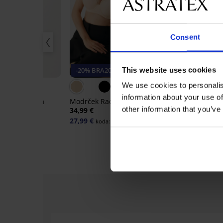
Consent
This website uses cookies
-20% BRA20
-20% BRA20
We use cookies to personalis
5
information about your use of
lna srajčka za
Modrček Rachel I, podložen
Samostoječi 
ah
other information that you’ve
34,99 €
42,99 €
27,99 €
34,39 €
koda:
BRA20
koda:
B