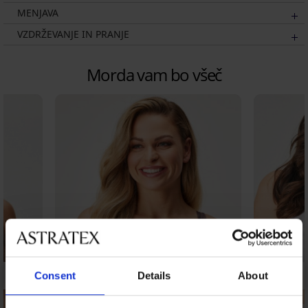
MENJAVA
VZDRŽEVANJE IN PRANJE
Morda vam bo všeč
Consent
Details
About