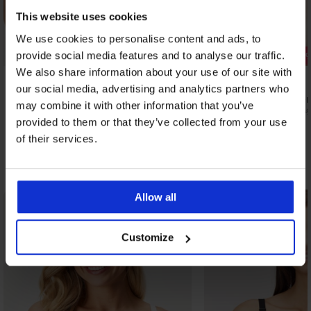
This website uses cookies
We use cookies to personalise content and ads, to
provide social media features and to analyse our traffic.
Bestseller
Popust -30
We also share information about your use of our site with
5
our social media, advertising and analytics partners who
Podložen modrček Barocco
Nepodložen 
may combine it with other information that you’ve
20,99 €
24,49 €
34,99
provided to them or that they’ve collected from your use
of their services.
Odkrijte podobne kose
Allow all
Customize