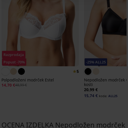
Razprodaja
Popust -70%
-25% ALL25
5
Polpodloženi modrček Estel
Nepodložen modrček C
kosti
14,70 €
48,99 €
20,99 €
15,74 €
koda:
ALL25
OCENA IZDELKA Nepodložen modrček