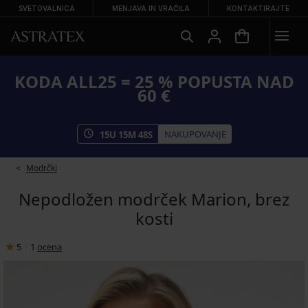
SVETOVALNICA
MENJAVA IN VRAČILA
KONTAKTIRAJTE
KODA ALL25 = 25 % POPUSTA NAD
60 €
NAKUPOVANJE
15
U
15
M
48
S
Modrčki
Nepodložen modrček Marion, brez
kosti
5
|
1
ocena