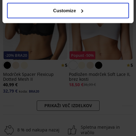
Customize
-20% BRA20
Popust -50%
5
5
Modrček Spacer Flexicup
Podložen modrček Soft Lace II,
Dotted Mesh II
brez kosti
40,99 €
18,50 €
36,99 €
32,79 €
koda:
BRA20
PRIKAŽI VEČ IZDELKOV
Spletna menjava in
8 % od nakupa nazaj
vračilo