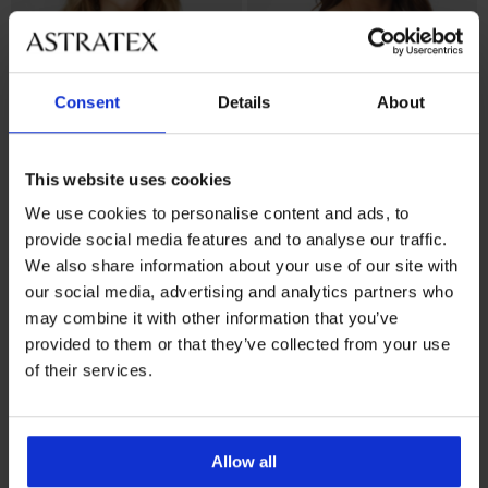
Consent
Details
About
This website uses cookies
We use cookies to personalise content and ads, to
Bestseller
Bestseller
provide social media features and to analyse our traffic.
5
4
We also share information about your use of our site with
our social media, advertising and analytics partners who
Nepodložen modrček DIVA by
Modrček Maia 4D gladilni
IVA
40,99 €
may combine it with other information that you’ve
39,99 €
provided to them or that they’ve collected from your use
of their services.
Allow all