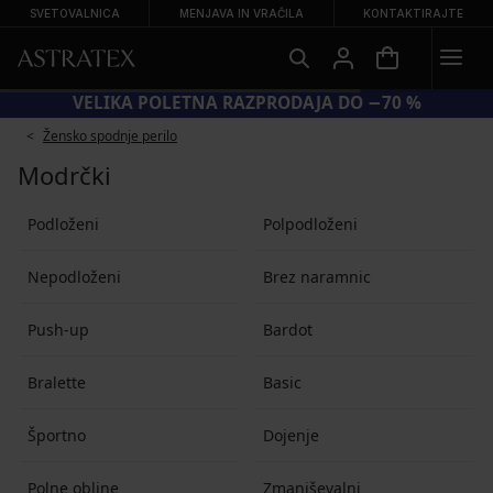
SVETOVALNICA
MENJAVA IN VRAČILA
KONTAKTIRAJTE
VELIKA POLETNA RAZPRODAJA DO −70 %
Žensko spodnje perilo
Modrčki
Podloženi
Polpodloženi
Nepodloženi
Brez naramnic
Push-up
Bardot
Bralette
Basic
Športno
Dojenje
Polne obline
Zmanjševalni