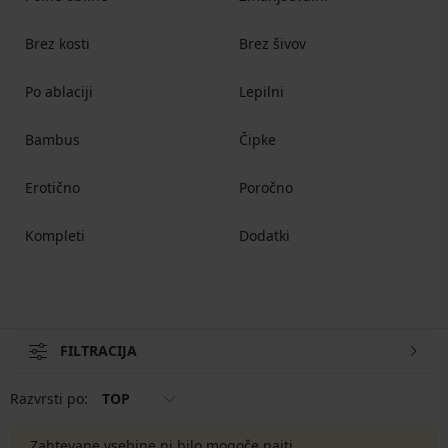
Brez kosti
Brez šivov
Po ablaciji
Lepilni
Bambus
Čipke
Erotično
Poročno
Kompleti
Dodatki
FILTRACIJA
Razvrsti po:
TOP
Zahtevane vsebine ni bilo mogoče najti.