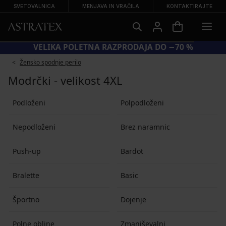
SVETOVALNICA
MENJAVA IN VRAČILA
KONTAKTIRAJTE
VELIKA POLETNA RAZPRODAJA DO −70 %
Žensko spodnje perilo
Modrčki - velikost 4XL
Podloženi
Polpodloženi
Nepodloženi
Brez naramnic
Push-up
Bardot
Bralette
Basic
Športno
Dojenje
Polne obline
Zmanjševalni