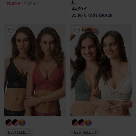
k...
Popust
Prvotna cena
13,49 €
26,99 €
44,99 €
35,99 €
Koda
BRA20
BESTSELLER
BESTSELLER