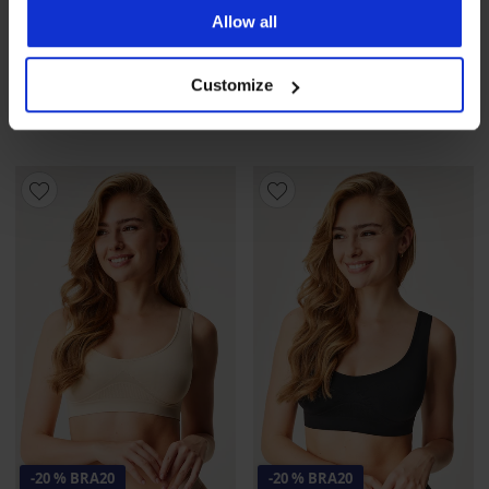
Allow all
Nepodložen modrček za
Nepodložen modrček Mama,
dojenje Mama Soft
brez kosti
Customize
28,99 €
20,99 €
23,19 €
Koda
BRA20
16,79 €
Koda
BRA20
-20 % BRA20
-20 % BRA20