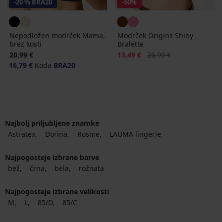
-20 % BRA20
-50%
Nepodložen modrček Mama,
Modrček Origins Shiny
brez kosti
Bralette
Popust
Prvotna cena
20,99 €
13,49 €
26,99 €
16,79 €
Koda
BRA20
Najbolj priljubljene znamke
Astratex
Dorina
Rosme
LAUMA lingerie
Najpogosteje izbrane barve
bež
črna
bela
rožnata
Najpogosteje izbrane velikosti
M
L
85/D
85/C