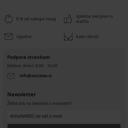
Spletna menjava in
8 % od nakupa nazaj
vračilo
Ugodna
Kako izbrati
Podpora strankam
Delovni dnevi: 8.00 - 16.00
info@astratex.si
Newsletter
Želite biti na tekočem z novostmi?