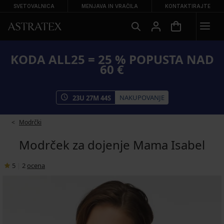
SVETOVALNICA
MENJAVA IN VRAČILA
KONTAKTIRAJTE
KODA ALL25 = 25 % POPUSTA NAD
60 €
NAKUPOVANJE
23
U
27
M
44
S
Modrčki
Modrček za dojenje Mama Isabel
5
|
2
ocena