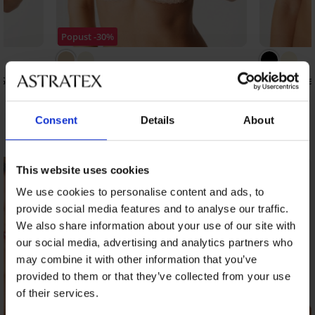
Popust -30%
ia II
Nepodložen modrček za dojenje Mama
Modrček za 
Lace
38,99 €
44,09 €
62,99 €
Consent
Details
About
Odkrijte podobne kose
This website uses cookies
We use cookies to personalise content and ads, to
provide social media features and to analyse our traffic.
We also share information about your use of our site with
our social media, advertising and analytics partners who
may combine it with other information that you’ve
provided to them or that they’ve collected from your use
of their services.