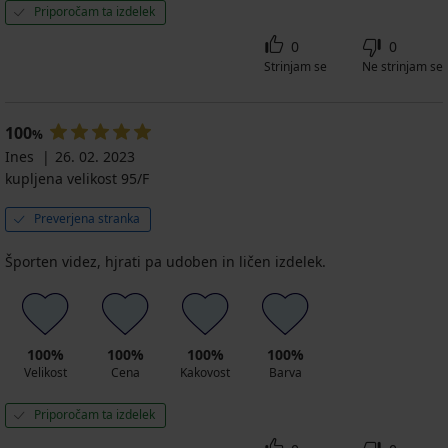
Priporočam ta izdelek
0
0
Strinjam se
Ne strinjam se
100
%
Ines
26. 02. 2023
kupljena velikost 95/F
Preverjena stranka
Športen videz, hjrati pa udoben in ličen izdelek.
100%
100%
100%
100%
Velikost
Cena
Kakovost
Barva
Priporočam ta izdelek