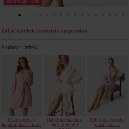
Razprodaja
-60%
Žal je izdelek trenutno razprodan.
Podobni izdelki
Dolg topel kopalni
Kratek puhast
Dolg topel kopalni
plašč Dionne s
kopalni plašč Luna s
plašč Jenesis