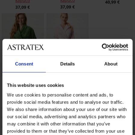
kapuco
kapuco
40,99 €
37,09 €
37,09 €
Consent
Details
About
Kratek topel kopalni
Dolg topel kopalni
plašč DKNY Elm
plašč Jenesis s
This website uses cookies
Green
kapuco
We use cookies to personalise content and ads, to
45,49 €
40,99 €
provide social media features and to analyse our traffic.
We also share information about your use of our site with
OPIS
our social media, advertising and analytics partners who
DOSTAVA IN PLAČILO
may combine it with other information that you’ve
provided to them or that they’ve collected from your use
MENJAVA