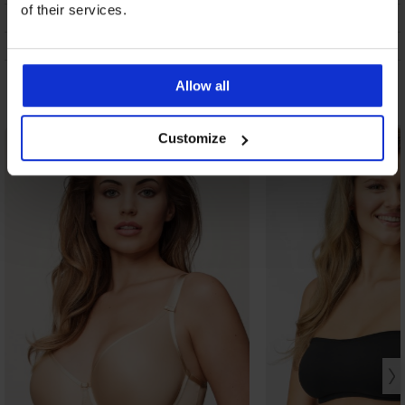
of their services.
VZDRŽEVANJE IN PRANJE
O ZNAMKI
Allow all
Morda vam bo všeč
Customize