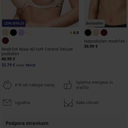
-20% BRA20
Bestseller
4,8
Nepodložen modrček D
39,99 €
Modrček Maia 4D Soft Control Deluxe
podložen
40,99 €
32,79 €
koda:
BRA20
Spletna menjava in
8 % od nakupa nazaj
vračilo
Ugodna
Kako izbrati
Podpora strankam