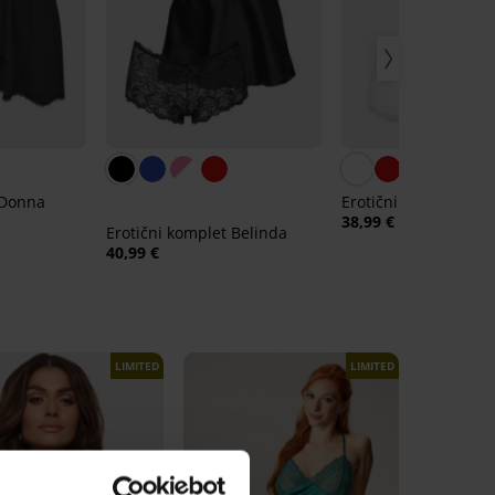
 Donna
Erotični komplet Aga
38,99 €
Erotični komplet Belinda
40,99 €
LIMITED
LIMITED