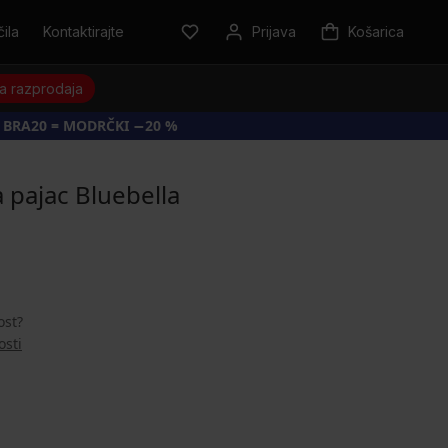
ila
Kontaktirajte
Prijava
Košarica
a razprodaja
 BRA20 = MODRČKI −20 %
 pajac Bluebella
ost?
osti