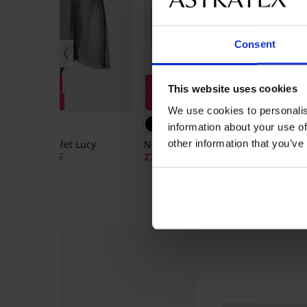
Consent
Razprodaja
Razprodaja
R
This website uses cookies
Popust -50%
Popust -70%
P
We use cookies to personalis
information about your use of
other information that you’ve
Erotični komplet Lucy
Nepodložen modrček Bird II
Spa
24,50 €
48,99 €
27,90 €
92,99 €
25,