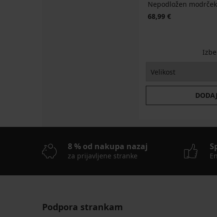
Nepodložen modrček 
68,99 €
Izbe
DODAJ
8 % od nakupa nazaj
S
za prijavljene stranke
En
Podpora strankam