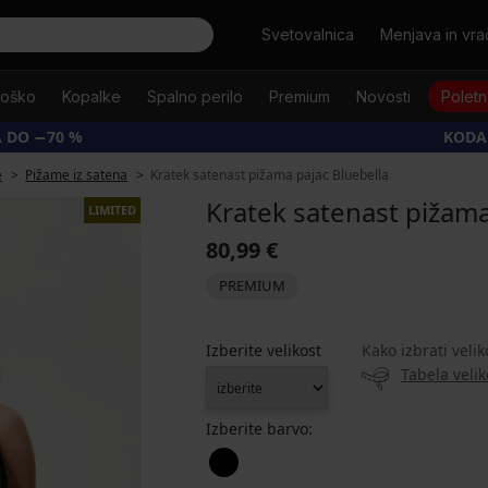
Išči
Svetovalnica
Menjava in vrač
oško
Kopalke
Spalno perilo
Premium
Novosti
Poletn
 DO −70 %
KODA
e
Pižame iz satena
Kratek satenast pižama pajac Bluebella
Kratek satenast pižama
LIMITED
80,99 €
PREMIUM
Izberite velikost
Kako izbrati velik
Tabela velik
Izberite barvo: