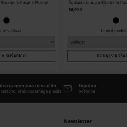
Bluebella Rosalie Plunge
Čipkaste tangice Bluebella Rosa
36,99 €
rite velikost
Izberite velik
 V KOŠARICO
DODAJ V KOŠA
pletna menjava in vračilo
Ugodna
ostavno, brez dodatnega plačila
poštnina
Newsletter