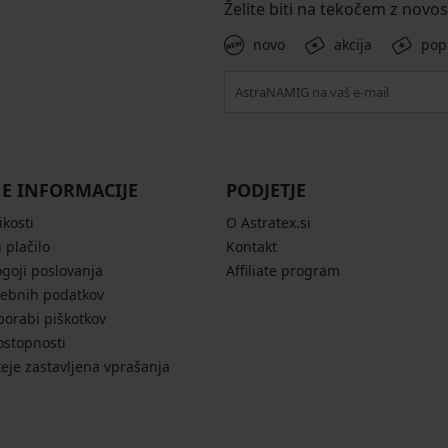
Želite biti na tekočem z novo
novo
akcija
pop
E INFORMACIJE
PODJETJE
ikosti
O Astratex.si
 plačilo
Kontakt
ogoji poslovanja
Affiliate program
sebnih podatkov
porabi piškotkov
ostopnosti
eje zastavljena vprašanja