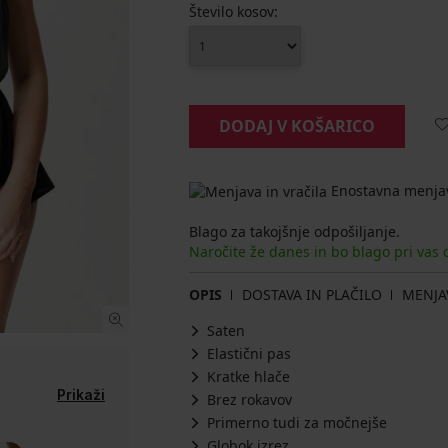
Število kosov:
DODAJ V KOŠARICO
Enostavna menjav
Blago za takojšnje odpošiljanje.
Naročite že danes in bo blago pri vas
OPIS
DOSTAVA IN PLAČILO
MENJA
Saten
Elastični pas
Kratke hlače
Prikaži
Brez rokavov
Primerno tudi za močnejše
Globok izrez