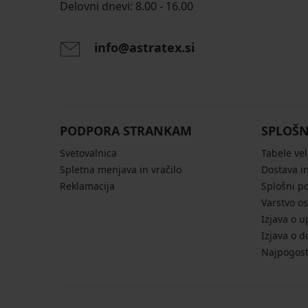
Delovni dnevi: 8.00 - 16.00
info@astratex.si
PODPORA STRANKAM
SPLOŠN
Svetovalnica
Tabele vel
Spletna menjava in vračilo
Dostava in
Reklamacija
Splošni p
Varstvo o
Izjava o u
Izjava o d
Najpogost