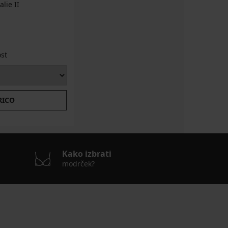
lie II
ost
RICO
Kako izbrati
modrček?