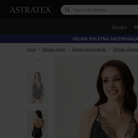
Žensko
M
VELIKA POLETNA RAZPRODAJA
Uvod
Žensko perilo
Žensko nočno perilo
Ženske pižam