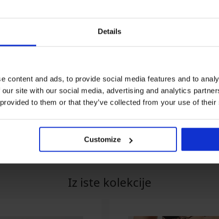
Details
azprodaja
Razprodaja
Razp
opust -50%
Popust -30%
Popus
e content and ads, to provide social media features and to analy
 our site with our social media, advertising and analytics partn
 provided to them or that they’ve collected from your use of their
lna srajca Black Moon
Erotični komplet Obsessive
Nepodl
Blomentis II
50 €
50,99 €
29,10 
41,29 €
58,99 €
Customize
Iz iste kolekcije