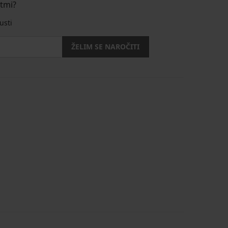
stmi?
usti
ŽELIM SE NAROČITI