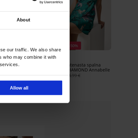
About
rodaja
t -70%
Popust -50%
se our traffic. We also share
ers who may combine it with
 services.
ožen modrček Bird
Kratka satenasta spalna
srajčka DIAMOND Annabelle
€
96,99 €
32,49 €
64,99 €
Allow all