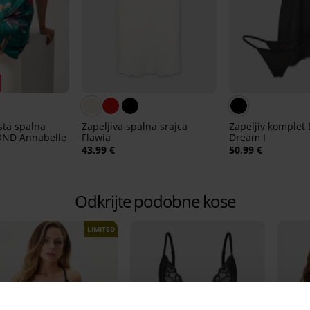
sta spalna
Zapeljiva spalna srajca
Zapeljiv komplet
OND Annabelle
Flawia
Dream I
€
43,99 €
50,99 €
Odkrijte podobne kose
LIMITED