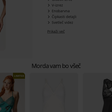
V-izrez
Enobarvna
Čipkasti detajli
Svetleč videz
Prikaži več
Morda vam bo všeč
LIMITED