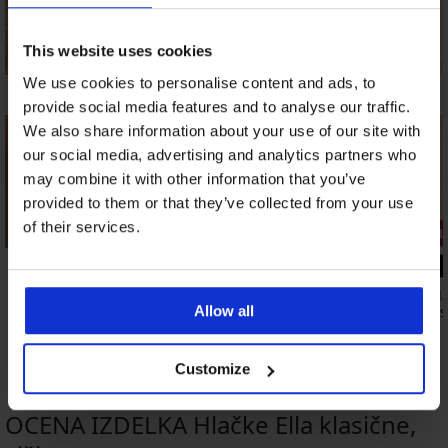
This website uses cookies
We use cookies to personalise content and ads, to
provide social media features and to analyse our traffic.
We also share information about your use of our site with
our social media, advertising and analytics partners who
may combine it with other information that you’ve
provided to them or that they’ve collected from your use
of their services.
3+1 BREZPLAČNO
3+1 BREZP
5
4,9
2PACK klasičnih višjih hlačk Erica
Klasične hl
Allow all
visokim pa
16,99 €
9,29 €
Customize
OCENA IZDELKA Hlačke Ella klasične,