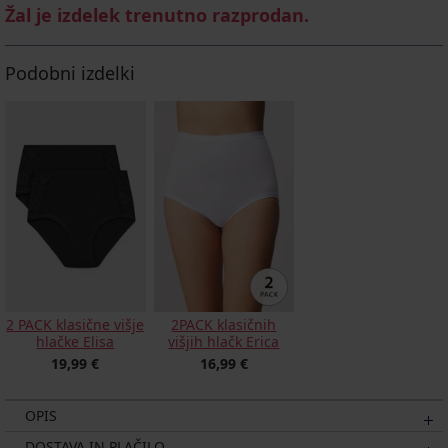
Žal je izdelek trenutno razprodan.
Podobni izdelki
2 PACK klasične višje
2PACK klasičnih
hlačke Elisa
višjih hlačk Erica
19,99 €
16,99 €
OPIS
DOSTAVA IN PLAČILO