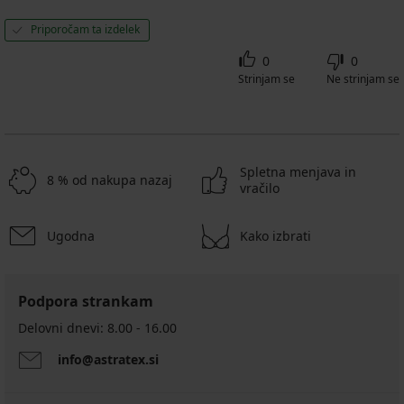
Priporočam ta izdelek
0
0
Strinjam se
Ne strinjam se
Spletna menjava in
8 % od nakupa nazaj
vračilo
Ugodna
Kako izbrati
Podpora strankam
Delovni dnevi: 8.00 - 16.00
info@astratex.si