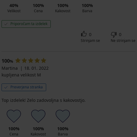
40%
100%
100%
100%
Velikost
Cena
Kakovost
Barva
Priporočam ta izdelek
0
0
Strinjam se
Ne strinjam se
100
%
Martina
18. 01. 2022
kupljena velikost M
Preverjena stranka
Top izdelek! Zelo zadovoljna s kakovostjo.
100%
100%
100%
Cena
Kakovost
Barva