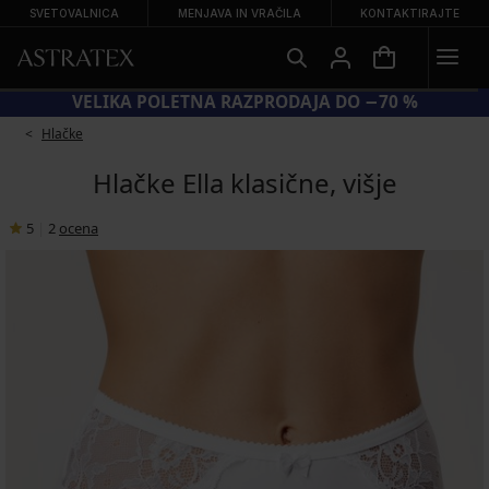
SVETOVALNICA
MENJAVA IN VRAČILA
KONTAKTIRAJTE
DA SUN20 = DODATNIH −20 % NA ZNIŽANE KOPALKE
Hlačke
Hlačke Ella klasične, višje
5
|
2
ocena