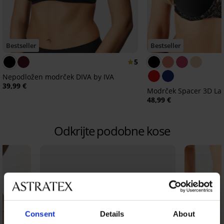
Bestseller
Bestseller
5
Nepodložen modrček DIVA by IVA
39,99 €
Modrček Spacer 3D La
48,99 €
Odkrijte podobne kose
Consent
Details
About