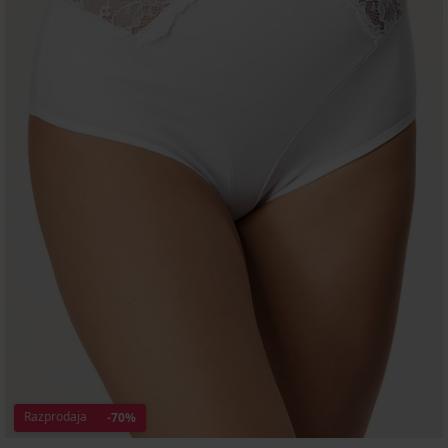
Razprodaja
-70%