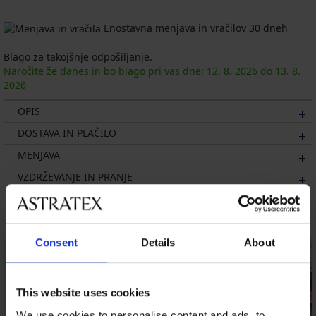
Enostavna menjava in vračilov 30 dneh
Blago za takojšnje odpošiljanje.
Naročite že danes in bo blago pri vas dne:
12. 8.
2026
do
13. 8.
2026
OPIS
DOSTAVA IN PLAČILO
MENJAVA
VZDRŽEVANJE IN PRANJE
Morda vam bo všeč
Consent
Details
About
This website uses cookies
We use cookies to personalise content and ads, to