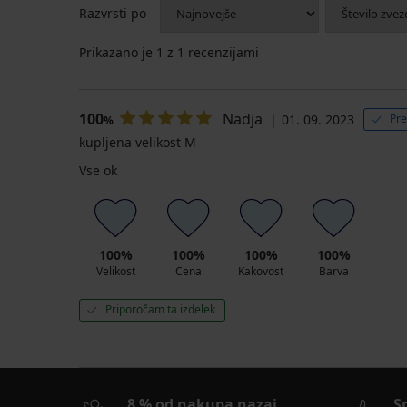
Čipkaste
Francoske
Razvrsti po
francoske
hlačke
hlačke
Lace
Linea
Prikazano je
1
z 1 recenzijami
7,69
9,29
€
€
akcija
akcija
3+1
100
Nadja
01. 09. 2023
Pre
%
3+1
BREZPLAČNO
kupljena velikost M
BREZPLAČNO
Vse ok
100%
100%
100%
100%
Velikost
Cena
Kakovost
Barva
Priporočam ta izdelek
8 % od nakupa nazaj
S