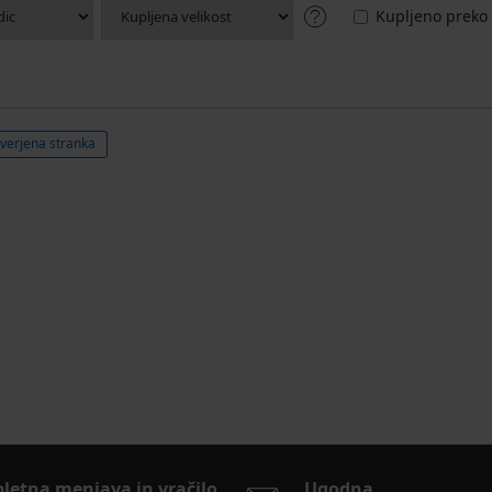
Kupljeno preko 
verjena stranka
pletna menjava in vračilo
Ugodna