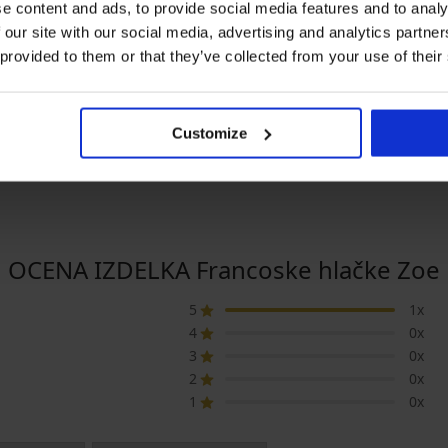
e content and ads, to provide social media features and to analy
Razprodaja
 our site with our social media, advertising and analytics partn
AČNO
3+1 BREZPLAČNO
Popust -40%
 provided to them or that they’ve collected from your use of their
5
ke Eterea
Klasične hlačke Lory z
Klasične hlačke K
visokim pasom
15,59 €
25,99 €
Customize
10,99 €
OCENA IZDELKA Francoske hlačke Zoe
5
1x
4
0x
3
0x
2
0x
1
0x