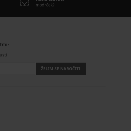
modrček?
stmi?
usti
ŽELIM SE NAROČITI