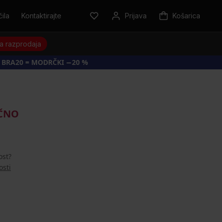
ila
Kontaktirajte
Prijava
Košarica
a razprodaja
 BRA20 = MODRČKI −20 %
AČNO
ost?
osti