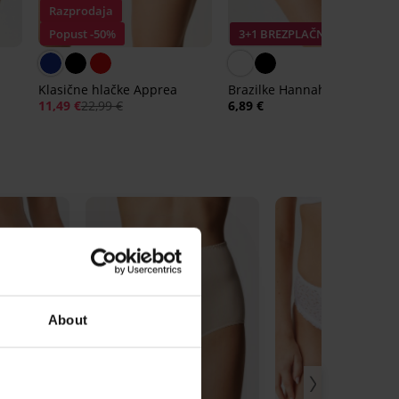
Razprodaja
Popust -50%
3+1 BREZPLAČNO
Klasične hlačke Apprea
Brazilke Hannah čipkaste
11,49 €
22,99 €
6,89 €
About