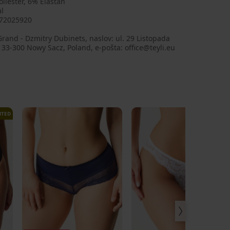
liester, 6% Elastan
l
72025920
Grand - Dzmitry Dubinets, naslov: ul. 29 Listopada
 33-300 Nowy Sacz, Poland, e-pošta: office@teyli.eu
ITED