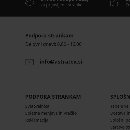
za prijavljene stranke
En
Podpora strankam
Delovni dnevi: 8.00 - 16.00
info@astratex.si
PODPORA STRANKAM
SPLOŠN
Svetovalnica
Tabele vel
Spletna menjava in vračilo
Dostava in
Reklamacija
Splošni p
Varstvo o