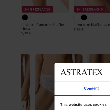
3+1 BREZPLAČNO
3+1 BREZPLAČNO
Čipkaste francoske hlačke
Francoske hlačke Lace
Linea
7,69 €
9,29 €
Consent
This website uses cookies