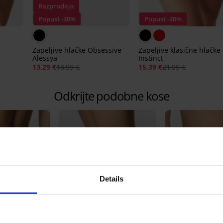
Razprodaja
Popust -30%
Popust -30%
Zapeljive hlačke Obsessive
Zapeljive klasične hlačke
Alessya
Instinct
13,29 €
18,99 €
15,39 €
21,99 €
Odkrijte podobne kose
Details