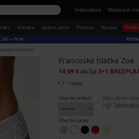
Išči
Svetovalnica
Menjava in vrač
oško
Kopalke
Spalno perilo
Premium
Novosti
Poletn
 DO −70 %
KODA
ancoske hlačke Zoe
Francoske hlačke Zoe
14,99 €
akcija
3+1 BREZPL
5
|
1
ocena
Izberite velikost
Kako izbrati velik
Tabela velik
Izberite barvo: