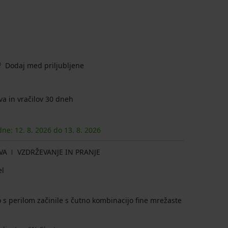
Dodaj med priljubljene
a in vračilov 30 dneh
 dne:
12. 8.
2026
do
13. 8.
2026
VA
VZDRŽEVANJE IN PRANJE
el
s perilom začinile s čutno kombinacijo fine mrežaste