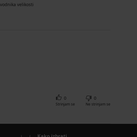
vodnika velikosti
0
0
Strinjam se
Ne strinjam se
Kako izbrati