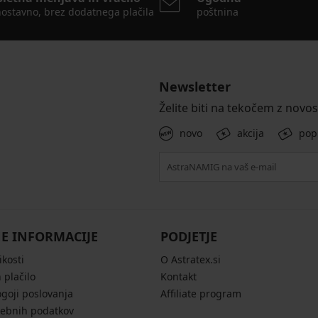
ostavno, brez dodatnega plačila
poštnina
Newsletter
Želite biti na tekočem z novo
novo
akcija
pop
E INFORMACIJE
PODJETJE
ikosti
O Astratex.si
 plačilo
Kontakt
ogoji poslovanja
Affiliate program
sebnih podatkov