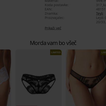
Material
94% Po
Koda postavke
317_ka
EAN
48151
Znamka
Teyli
Proizvajalec
Lejdi 
20/33,
Prikaži več
Morda vam bo všeč
LIMITED
LIM