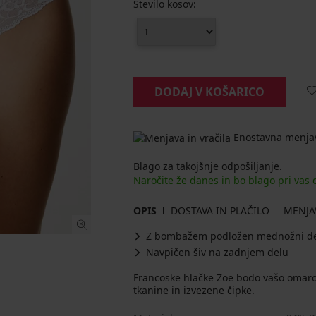
Število kosov:
DODAJ V KOŠARICO
Enostavna menjav
Blago za takojšnje odpošiljanje.
Naročite že danes in bo blago pri vas
OPIS
DOSTAVA IN PLAČILO
MENJA
Z bombažem podložen mednožni d
Navpičen šiv na zadnjem delu
Francoske hlačke Zoe bodo vašo omaro 
tkanine in izvezene čipke.