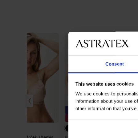
Consent
This website uses cookies
We use cookies to personalis
information about your use of
other information that you’ve
-25% ALL25
-25% ALL25
3+1 BREZPLAČNO
-
Podložen modrček Themis
Brazilke Delicate Flower
Nep