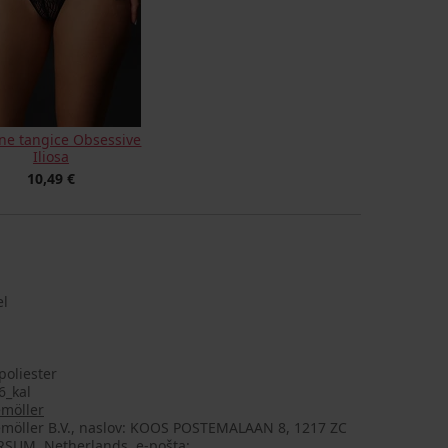
čne tangice Obsessive
Iliosa
10,49 €
el
poliester
6_kal
möller
möller B.V., naslov: KOOS POSTEMALAAN 8, 1217 ZC
RSUM, Netherlands, e-pošta: