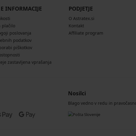
E INFORMACIJE
PODJETJE
ikosti
O Astratex.si
 plačilo
Kontakt
ogoji poslovanja
Affiliate program
sebnih podatkov
porabi piškotkov
ostopnosti
eje zastavljena vprašanja
Nosilci
Blago vedno v redu in pravočasn