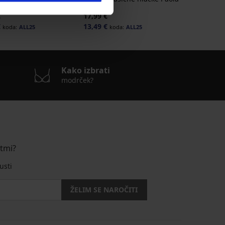
II
€
17,99 €
€
13,49 €
koda:
ALL25
koda:
ALL25
Kako izbrati
modrček?
stmi?
usti
ŽELIM SE NAROČITI