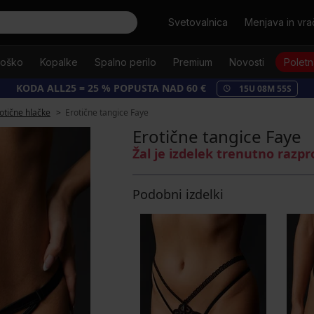
Išči
Svetovalnica
Menjava in vrač
oško
Kopalke
Spalno perilo
Premium
Novosti
Poletn
KODA ALL25 = 25 % POPUSTA NAD 60 €
15
U
08
M
55
S
otične hlačke
Erotične tangice Faye
Erotične tangice Faye
Žal je izdelek trenutno razp
Podobni izdelki