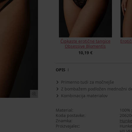
Čipkaste erotične tangice
Eroti
Obsessive Blomentis
10,19 €
OPIS
Primerno tudi za močnejše
Z bombažem podložen mednožni d
Kombinacija materialov
Material
100% 
Koda postavke
20620
Znamka
Hunke
Proizvajalec
Hunke
HILVE