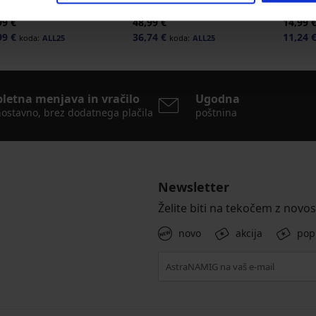
rček Elvira
Minimizer
Nature
99 €
48,99 €
14,99 
99 €
36,74 €
11,24 
koda:
ALL25
koda:
ALL25
pletna menjava in vračilo
Ugodna
ostavno, brez dodatnega plačila
poštnina
Newsletter
Želite biti na tekočem z novo
novo
akcija
pop