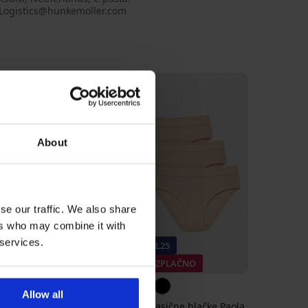
Logistics@hunkemoller.com
About
se our traffic. We also share
ers who may combine it with
 services.
ALL25
-25% ALL25
BREZPLAČNO
3+1 BREZPLAČNO
5
Allow all
ne hlačke Bamboo
3PACK Klasične hlačke Paola