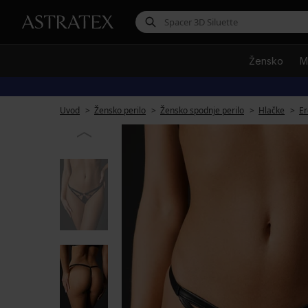
Žensko
M
Uvod
Žensko perilo
Žensko spodnje perilo
Hlačke
Er