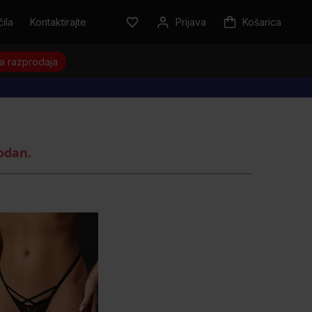
ila
Kontaktirajte
Prijava
Košarica
a razprodaja
rodan.