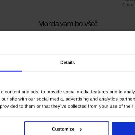
Ecom.
Morda vam bo všeč
Details
e content and ads, to provide social media features and to analy
 our site with our social media, advertising and analytics partn
 provided to them or that they’ve collected from your use of their
-25% 
25% ALL25
-25% ALL25
3+1 
5
5
Customize
odložen minimizer
Modrček Spacer 3D Luna
Klasič