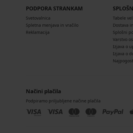
PODPORA STRANKAM
SPLOŠN
Svetovalnica
Tabele vel
Spletna menjava in vračilo
Dostava in
Reklamacija
Splošni p
Varstvo o
Izjava o u
Izjava o d
Najpogost
Načini plačila
Podpiramo priljubljene načine plačila