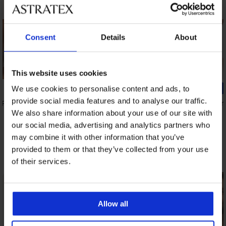
Consent
Details
About
This website uses cookies
We use cookies to personalise content and ads, to
provide social media features and to analyse our traffic.
rPro
2PACK Moška bombažna spodnja majica
Brezšivna ma
MEN-A Oto II
24,99 €
We also share information about your use of our site with
22,99 €
our social media, advertising and analytics partners who
may combine it with other information that you’ve
provided to them or that they’ve collected from your use
Odkrijte podobne kose
of their services.
Allow all