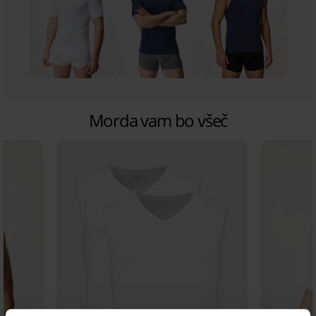
Morda vam bo všeč