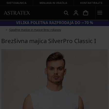
SVETOVALNICA
MENJAVA IN VRAČILA
KONTAKTIRAJTE
KODA BRA20 = MODRČKI −20 %
Spodnje majice in majice brez rokavov
Brezšivna majica SilverPro Classic I