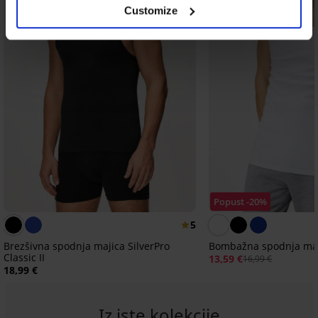
Customize
Popust -20%
5
Brezšivna spodnja majica SilverPro
Bombažna spodnja maji
Classic II
13,59 €
16,99 €
18,99 €
Iz iste kolekcije