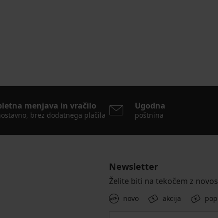
pletna menjava in vračilo
Ugodna
ostavno, brez dodatnega plačila
poštnina
Newsletter
Želite biti na tekočem z novo
novo
akcija
pop