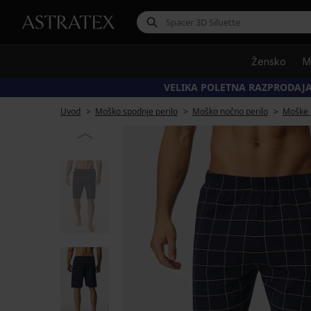
Žensko
M
VELIKA POLETNA RAZPRODAJA
Uvod
Moško spodnje perilo
Moško nočno perilo
Moške 