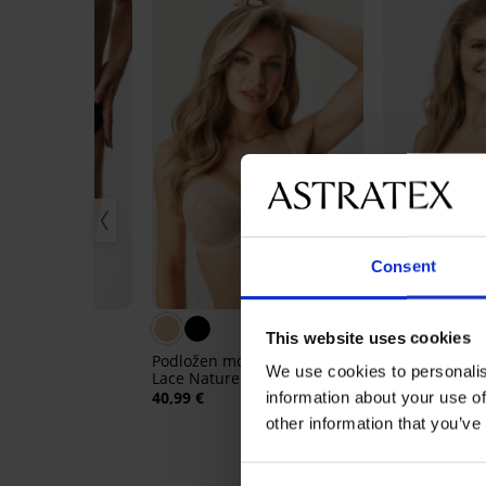
Consent
ZPLAČNO
Bestseller
This website uses cookies
elicate Flower
Podložen modrček Themis
Nepodložen m
We use cookies to personalis
Lace Nature
by IVA
40,99 €
39,99 €
information about your use of
other information that you’ve