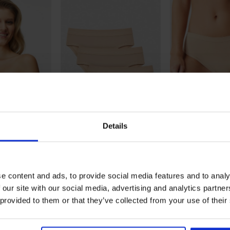
Details
3+1 BREZPLAČNO
3+1 BREZPLAČN
5
odrček DIVA
3PACK Klasične hlačke Paola
Klasične hlačke
e content and ads, to provide social media features and to analy
II
Nature
17,99 €
14,99 €
 our site with our social media, advertising and analytics partn
 provided to them or that they’ve collected from your use of their