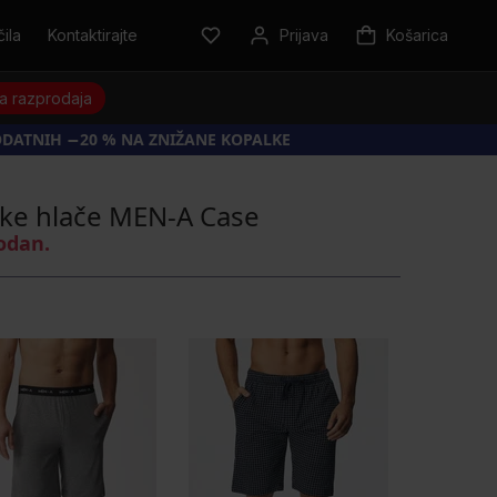
ila
Kontaktirajte
Prijava
Košarica
a razprodaja
ODATNIH −20 % NA ZNIŽANE KOPALKE
ke hlače MEN-A Case
rodan.