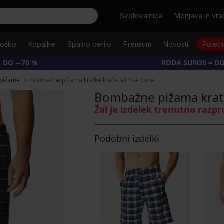
Išči
Svetovalnica
Menjava in vrač
oško
Kopalke
Spalno perilo
Premium
Novosti
Poletn
 DO −70 %
KODA SUN20 = D
pižame
Bombažne pižama kratke hlače MEN-A Case
Bombažne pižama krat
Žal je izdelek trenutno razp
Podobni izdelki