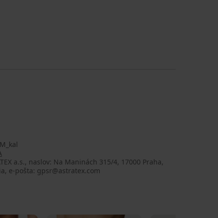
M_kal
A
EX a.s., naslov: Na Maninách 315/4, 17000 Praha,
ia, e-pošta: gpsr@astratex.com