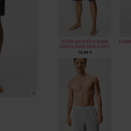
Moške bombažne kratke
Kratk
pižama hlače MEN-A John
18,99 €