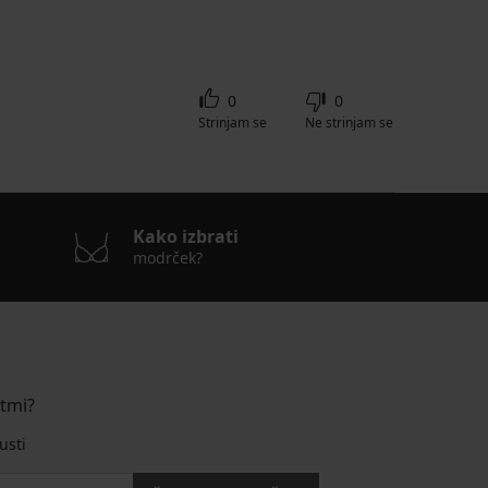
0
0
Strinjam se
Ne strinjam se
Kako izbrati
modrček?
stmi?
usti