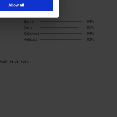
Allow all
MEN-A Case
Barva
94%
Cena
85%
Kakovost
94%
Velikost
92%
vodnika velikosti