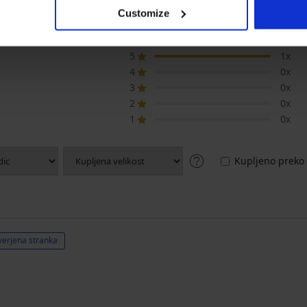
Customize
ELKA Bombažne pižama kratke hlače 
5
1x
4
0x
3
0x
2
0x
1
0x
Kupljeno preko 
verjena stranka