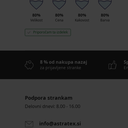
PACK
akcija
spodnjice
2+1
MEN-
BREZPLAČNO
80%
80%
80%
80%
A
Velikost
Cena
Kakovost
Barva
25,89
€
Priporočam ta izdelek
36,99
€
8 % od nakupa nazaj
S
za prijavljene stranke
En
Podpora strankam
Delovni dnevi: 8.00 - 16.00
info@astratex.si