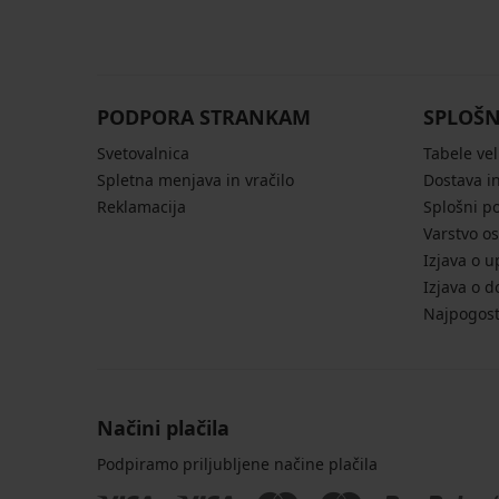
PODPORA STRANKAM
SPLOŠN
Svetovalnica
Tabele vel
Spletna menjava in vračilo
Dostava in
Reklamacija
Splošni p
Varstvo o
Izjava o u
Izjava o d
Najpogost
Načini plačila
Podpiramo priljubljene načine plačila