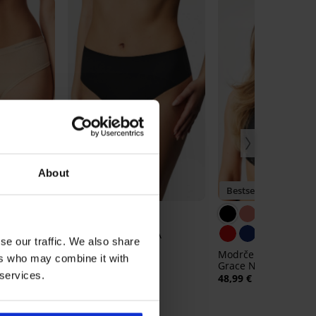
3+1 BREZPLAČNO
About
O
Bestseller
Bestseller
5
 Bamboo
Brazilke DIVA by IVA
se our traffic. We also share
16,99 €
Modrček Spacer 3D 
ers who may combine it with
Grace New
 services.
48,99 €