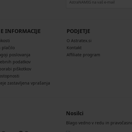
E INFORMACIJE
PODJETJE
ikosti
O Astratex.si
 plačilo
Kontakt
ogoji poslovanja
Affiliate program
sebnih podatkov
porabi piškotkov
ostopnosti
eje zastavljena vprašanja
Nosilci
Blago vedno v redu in pravočasn