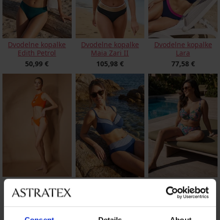
Dvodelne kopalke
Dvodelne kopalke
Dvodelne kopalke
Edith Petrol
Maia Zari II
Lara
50,99 €
105,98 €
77,58 €
Ženske dvodelne
Hitro sušeče
Dvodelne kopalke
kopalke Babita I
dvodelne kopalke
Velvet Hibiscus Big
Marine Chic II
15,90 €
58,99 €
92,98 €
Consent
Details
About