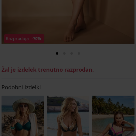
Razprodaja
-70%
Žal je izdelek trenutno razprodan.
Podobni izdelki