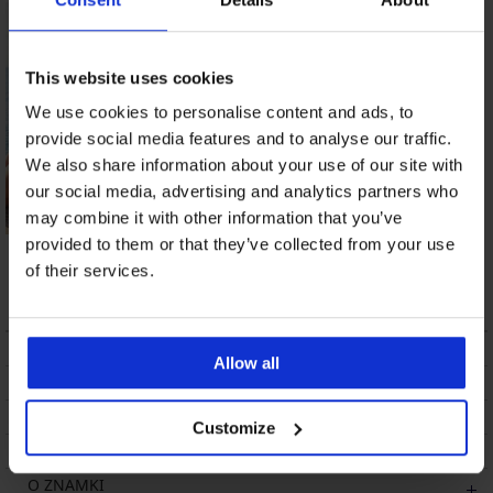
This website uses cookies
We use cookies to personalise content and ads, to
provide social media features and to analyse our traffic.
We also share information about your use of our site with
our social media, advertising and analytics partners who
may combine it with other information that you’ve
provided to them or that they’ve collected from your use
Dvodelne kopalke
Dvodelne kopalke
Roselux II
Zwena
of their services.
52,50 €
18,48 €
OPIS
Allow all
DOSTAVA IN PLAČILO
MENJAVA
Customize
VZDRŽEVANJE IN PRANJE
O ZNAMKI