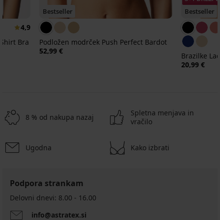
Bestseller
Bestseller
4,9
Shirt Bra
Podložen modrček Push Perfect Bardot
52,99 €
Brazilke L
20,99 €
Spletna menjava in
8 % od nakupa nazaj
vračilo
Ugodna
Kako izbrati
Podpora strankam
Delovni dnevi: 8.00 - 16.00
info@astratex.si