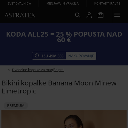
SVETOVALNICA
MENJAVA IN VRAČILA
KONTAKTIRAJTE
KODA ALL25 = 25 % POPUSTA NAD
60 €
NAKUPOVANJE
15
U
49
M
33
S
Dvodelne kopalke za manjše prsi
Bikini kopalke Banana Moon Minew
Limetropic
PREMIUM