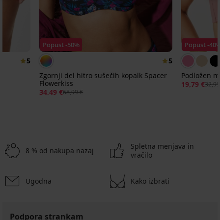
Popust -50%
Popust -40
5
5
e
Zgornji del hitro sušečih kopalk Spacer
Podložen mo
Flowerkiss
19,79 €
32,99
34,49 €
68,99 €
Spletna menjava in
8 % od nakupa nazaj
vračilo
Ugodna
Kako izbrati
Podpora strankam