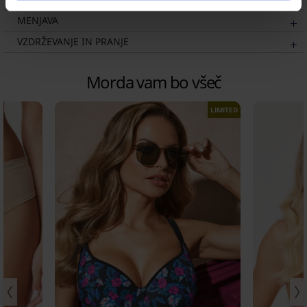
MENJAVA
VZDRŽEVANJE IN PRANJE
Morda vam bo všeč
LIMITED