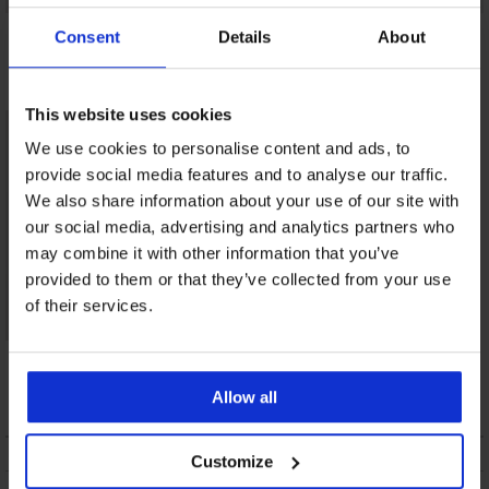
Brezšivne boksarice
3 PACK boksaric v
3PACK Bombažne
Consent
Details
About
Petrol Blue II iz
pločevinki
boksarice Dunn
bambusa
34,99 €
21,99 €
16,99 €
This website uses cookies
We use cookies to personalise content and ads, to
provide social media features and to analyse our traffic.
We also share information about your use of our site with
our social media, advertising and analytics partners who
may combine it with other information that you’ve
provided to them or that they’ve collected from your use
of their services.
Brezšivne boksarice
Blue II iz bambusa
16,99 €
Allow all
OPIS
Customize
DOSTAVA IN PLAČILO