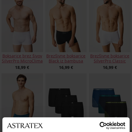
Boksarice brez šivov
Brezšivne boksarice
Brezšivne boksarice
SilverPro MicroClima
Black iz bambusa
SilverPro Classic
18,99 €
16,99 €
16,99 €