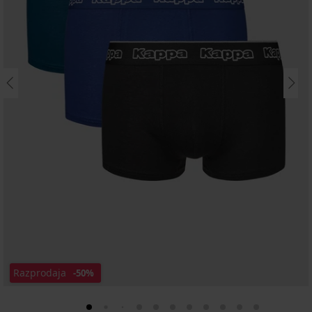
Razprodaja
-50%