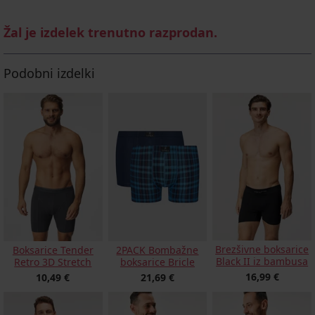
Žal je izdelek trenutno razprodan.
Podobni izdelki
Brezšivne boksarice
Boksarice Tender
2PACK Bombažne
Black II iz bambusa
Retro 3D Stretch
boksarice Bricle
16,99 €
10,49 €
21,69 €