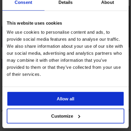
Consent
Details
About
This website uses cookies
We use cookies to personalise content and ads, to
provide social media features and to analyse our traffic.
We also share information about your use of our site with
our social media, advertising and analytics partners who
may combine it with other information that you’ve
provided to them or that they’ve collected from your use
of their services.
Popust -20%
Allow all
-A
3 PACK boksarice JACK AND JONES
3PACK Boks
Anthony
31,99 €
Customize
26,39 €
32,99 €