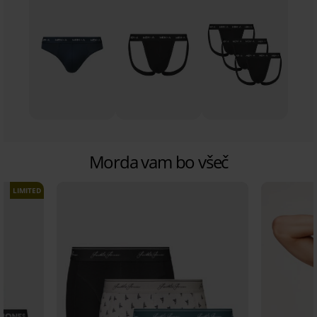
Morda vam bo všeč
LIMITED