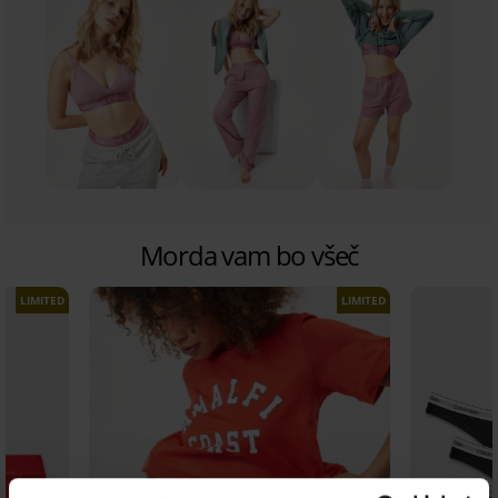
Morda vam bo všeč
LIMITED
LIMITED