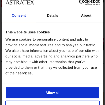
Consent
Details
About
This website uses cookies
We use cookies to personalise content and ads, to
Razprodaja
3+1 BREZP
provide social media features and to analyse our traffic.
Popust -30%
PREMIUM
We also share information about your use of our site with
our social media, advertising and analytics partners who
RM
Bikini hlačke PINK STORM Fizzy
3PACK Tangi
may combine it with other information that you’ve
7,69 €
52,99 €
10,99 €
provided to them or that they’ve collected from your use
of their services.
Odkrijte podobne kose
Allow all
LIMITED