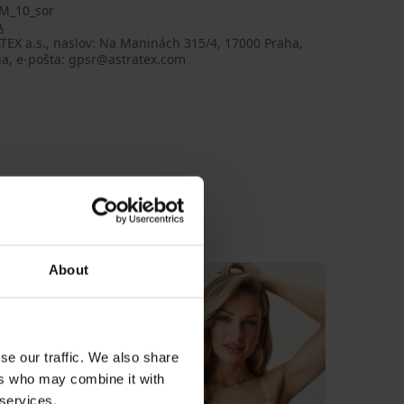
M_10_sor
A
EX a.s., naslov: Na Maninách 315/4, 17000 Praha,
ia, e-pošta: gpsr@astratex.com
About
LIMITED
se our traffic. We also share
ers who may combine it with
 services.