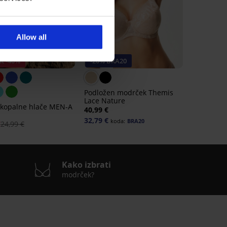
Allow all
t -40%
-20% BRA20
Podložen modrček Themis
Lace Nature
 kopalne hlače MEN-A
40,99 €
32,79 €
koda:
BRA20
€
24,99 €
Kako izbrati
modrček?