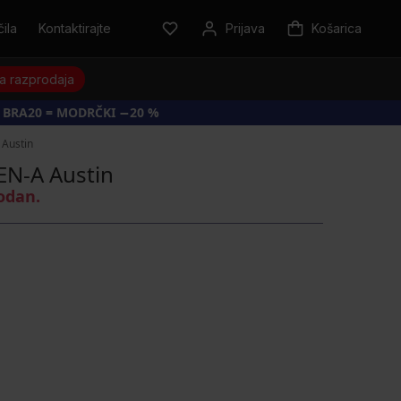
ila
Kontaktirajte
Prijava
Košarica
a razprodaja
 BRA20 = MODRČKI −20 %
 Austin
EN-A Austin
rodan.