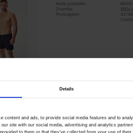
Koda postavke
BASIC
Znamka
MEN-
Proizvajalec
ASTRAT
Czech
Morda vam bo všeč
Details
e content and ads, to provide social media features and to analy
 our site with our social media, advertising and analytics partn
 provided to them or that they’ve collected from your use of their