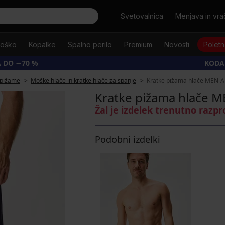
Išči
Svetovalnica
Menjava in vrač
oško
Kopalke
Spalno perilo
Premium
Novosti
Poletn
 DO −70 %
KODA
pižame
Moške hlače in kratke hlače za spanje
Kratke pižama hlače MEN-A
Kratke pižama hlače M
Žal je izdelek trenutno razp
Podobni izdelki