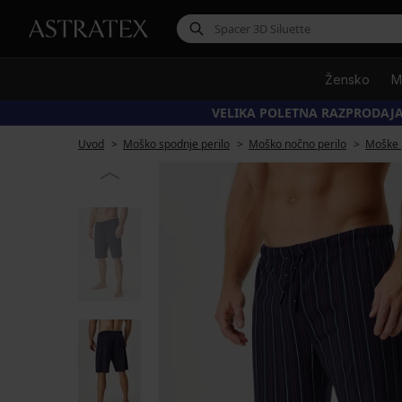
Žensko
M
VELIKA POLETNA RAZPRODAJA
Uvod
Moško spodnje perilo
Moško nočno perilo
Moške 