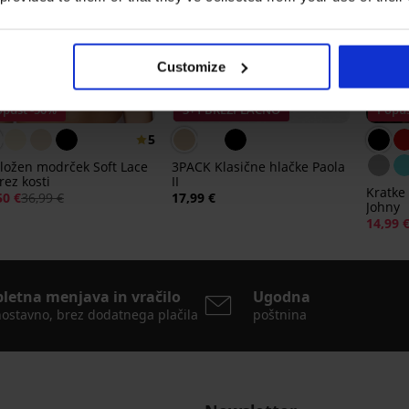
Customize
opust -50%
3+1 BREZPLAČNO
Popus
5
ložen modrček Soft Lace
3PACK Klasične hlačke Paola
brez kosti
II
Kratke
50 €
36,99 €
17,99 €
Johny
14,99 
pletna menjava in vračilo
Ugodna
ostavno, brez dodatnega plačila
poštnina