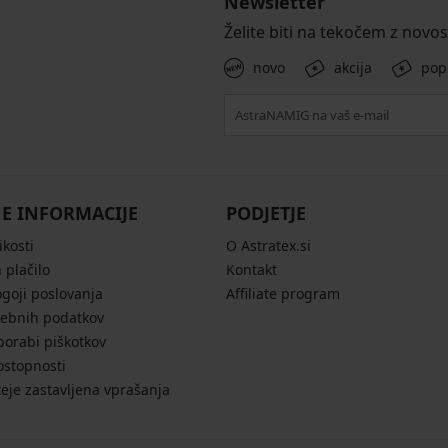
Newsletter
Želite biti na tekočem z novo
novo
akcija
pop
E INFORMACIJE
PODJETJE
ikosti
O Astratex.si
 plačilo
Kontakt
ogoji poslovanja
Affiliate program
sebnih podatkov
porabi piškotkov
ostopnosti
eje zastavljena vprašanja